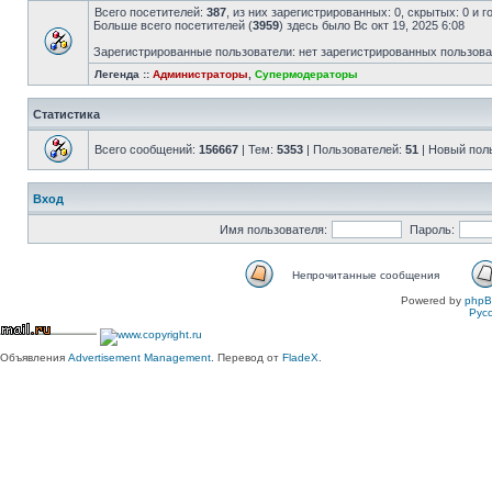
Всего посетителей:
387
, из них зарегистрированных: 0, скрытых: 0 и 
Больше всего посетителей (
3959
) здесь было Вс окт 19, 2025 6:08
Зарегистрированные пользователи: нет зарегистрированных пользов
Легенда ::
Администраторы
,
Супермодераторы
Статистика
Всего сообщений:
156667
| Тем:
5353
| Пользователей:
51
| Новый пол
Вход
Имя пользователя:
Пароль:
Непрочитанные сообщения
Powered by
php
Рус
Объявления
Advertisement Management
. Перевод от
FladeX
.