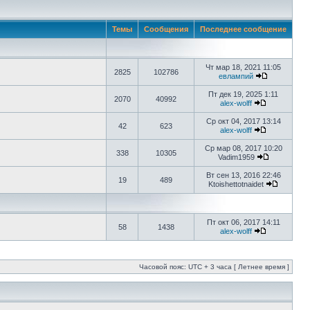
Темы
Сообщения
Последнее сообщение
Чт мар 18, 2021 11:05
2825
102786
евлампий
Пт дек 19, 2025 1:11
2070
40992
alex-wolff
Ср окт 04, 2017 13:14
42
623
alex-wolff
Ср мар 08, 2017 10:20
338
10305
Vadim1959
Вт сен 13, 2016 22:46
19
489
Ktoishettotnaidet
Пт окт 06, 2017 14:11
58
1438
alex-wolff
Часовой пояс: UTC + 3 часа [ Летнее время ]