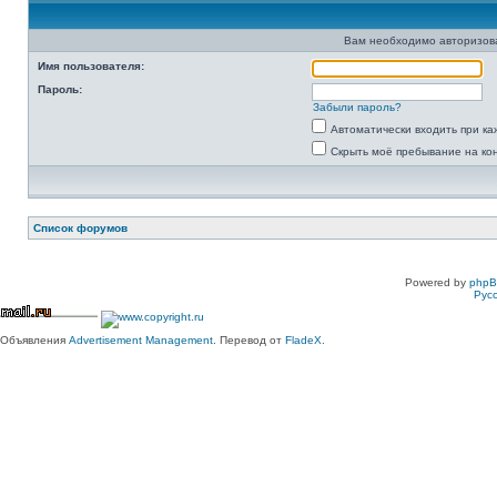
Вам необходимо авторизоват
Имя пользователя:
Пароль:
Забыли пароль?
Автоматически входить при к
Скрыть моё пребывание на ко
Список форумов
Powered by
php
Рус
Объявления
Advertisement Management
. Перевод от
FladeX
.