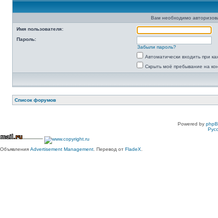
Вам необходимо авторизоват
Имя пользователя:
Пароль:
Забыли пароль?
Автоматически входить при к
Скрыть моё пребывание на ко
Список форумов
Powered by
php
Рус
Объявления
Advertisement Management
. Перевод от
FladeX
.