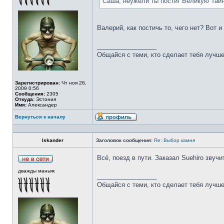
Саша, неужели ты постиг Великую Тай
Валерий, как постичь то, чего нет? Вот 
_________________
Общайся с теми, кто сделает тебя лучше
Зарегистрирован:
Чт ноя 26,
2009 0:56
Сообщения:
2305
Откуда:
Эстония
Имя:
Александер
Вернуться к началу
Iskander
Заголовок сообщения:
Re: Выбор камня
Всё, поезд в пути. Заказал Suehiro звучи
дважды маньяк
_________________
Общайся с теми, кто сделает тебя лучше