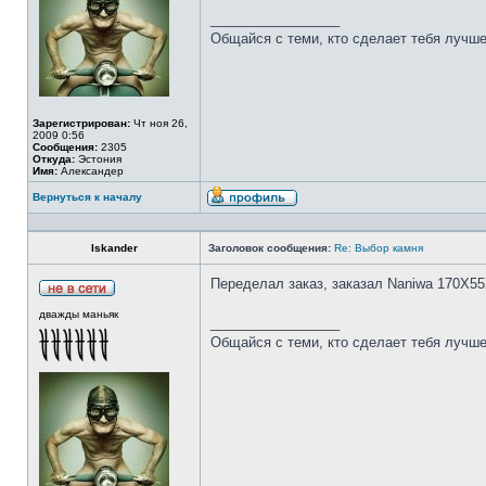
_________________
Общайся с теми, кто сделает тебя лучше
Зарегистрирован:
Чт ноя 26,
2009 0:56
Сообщения:
2305
Откуда:
Эстония
Имя:
Александер
Вернуться к началу
Iskander
Заголовок сообщения:
Re: Выбор камня
Переделал заказ, заказал Naniwa 170Х55
дважды маньяк
_________________
Общайся с теми, кто сделает тебя лучше