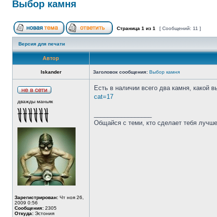
Выбор камня
Страница
1
из
1
[ Сообщений: 11 ]
Версия для печати
Автор
Iskander
Заголовок сообщения:
Выбор камня
Есть в наличии всего два камня, какой 
cat=17
дважды маньяк
_________________
Общайся с теми, кто сделает тебя лучше
Зарегистрирован:
Чт ноя 26,
2009 0:56
Сообщения:
2305
Откуда:
Эстония