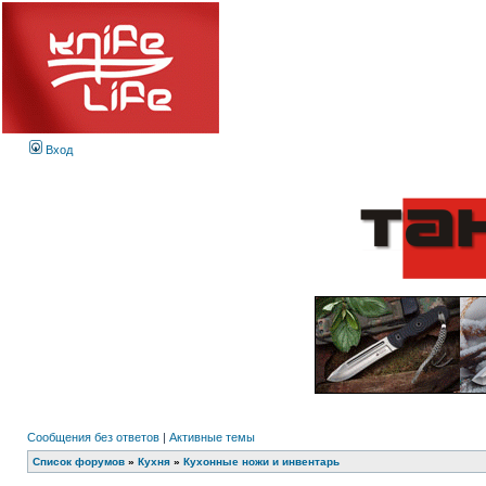
Вход
Сообщения без ответов
|
Активные темы
Список форумов
»
Кухня
»
Кухонные ножи и инвентарь