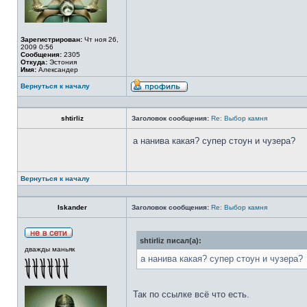
Зарегистрирован:
Чт ноя 26,
2009 0:56
Сообщения:
2305
Откуда:
Эстония
Имя:
Александер
Вернуться к началу
shtirliz
Заголовок сообщения:
Re: Выбор камня
а нанива какая? супер стоун и чузера?
Вернуться к началу
Iskander
Заголовок сообщения:
Re: Выбор камня
shtirliz писал(а):
дважды маньяк
а нанива какая? супер стоун и чузера?
Так по ссылке всё что есть.