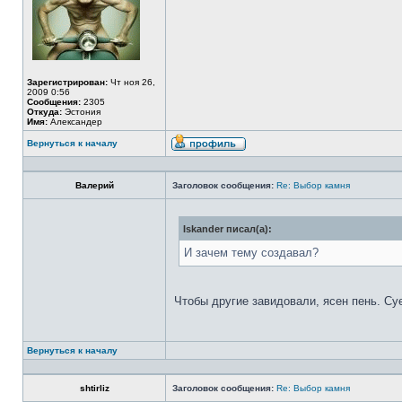
Зарегистрирован:
Чт ноя 26,
2009 0:56
Сообщения:
2305
Откуда:
Эстония
Имя:
Александер
Вернуться к началу
Валерий
Заголовок сообщения:
Re: Выбор камня
Iskander писал(а):
И зачем тему создавал?
Чтобы другие завидовали, ясен пень. Су
Вернуться к началу
shtirliz
Заголовок сообщения:
Re: Выбор камня