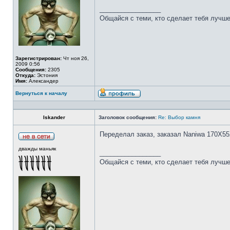
_________________
Общайся с теми, кто сделает тебя лучше
Зарегистрирован:
Чт ноя 26,
2009 0:56
Сообщения:
2305
Откуда:
Эстония
Имя:
Александер
Вернуться к началу
Iskander
Заголовок сообщения:
Re: Выбор камня
Переделал заказ, заказал Naniwa 170Х55
дважды маньяк
_________________
Общайся с теми, кто сделает тебя лучше