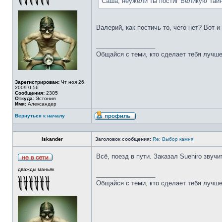
Саша, неужели ты постиг Великую Тай
Валерий, как постичь то, чего нет? Вот 
_________________
Общайся с теми, кто сделает тебя лучше
Зарегистрирован:
Чт ноя 26,
2009 0:56
Сообщения:
2305
Откуда:
Эстония
Имя:
Александер
Вернуться к началу
Iskander
Заголовок сообщения:
Re: Выбор камня
Всё, поезд в пути. Заказал Suehiro звучи
дважды маньяк
_________________
Общайся с теми, кто сделает тебя лучше