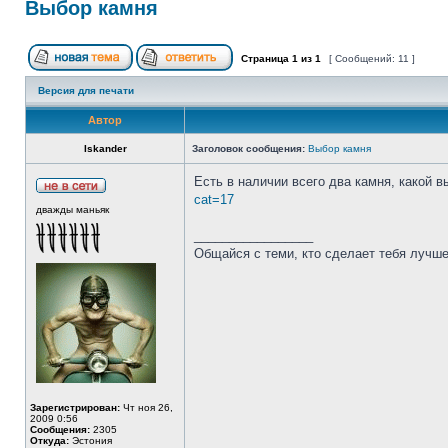
Выбор камня
Страница
1
из
1
[ Сообщений: 11 ]
Версия для печати
Автор
Iskander
Заголовок сообщения:
Выбор камня
Есть в наличии всего два камня, какой 
cat=17
дважды маньяк
_________________
Общайся с теми, кто сделает тебя лучше
Зарегистрирован:
Чт ноя 26,
2009 0:56
Сообщения:
2305
Откуда:
Эстония