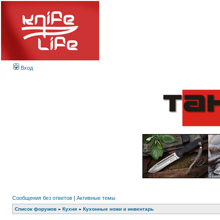
Вход
Сообщения без ответов
|
Активные темы
Список форумов
»
Кухня
»
Кухонные ножи и инвентарь