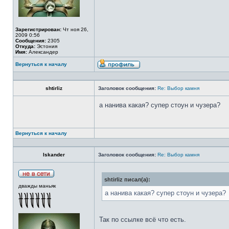
Зарегистрирован:
Чт ноя 26,
2009 0:56
Сообщения:
2305
Откуда:
Эстония
Имя:
Александер
Вернуться к началу
shtirliz
Заголовок сообщения:
Re: Выбор камня
а нанива какая? супер стоун и чузера?
Вернуться к началу
Iskander
Заголовок сообщения:
Re: Выбор камня
shtirliz писал(а):
дважды маньяк
а нанива какая? супер стоун и чузера?
Так по ссылке всё что есть.