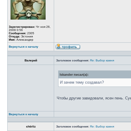
Зарегистрирован:
Чт ноя 26,
2009 0:56
Сообщения:
2305
Откуда:
Эстония
Имя:
Александер
Вернуться к началу
Валерий
Заголовок сообщения:
Re: Выбор камня
Iskander писал(а):
И зачем тему создавал?
Чтобы другие завидовали, ясен пень. Су
Вернуться к началу
shtirliz
Заголовок сообщения:
Re: Выбор камня