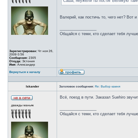
Саша, неужели ты постиг Великую Тай
Валерий, как постичь то, чего нет? Вот 
_________________
Общайся с теми, кто сделает тебя лучше
Зарегистрирован:
Чт ноя 26,
2009 0:56
Сообщения:
2305
Откуда:
Эстония
Имя:
Александер
Вернуться к началу
Iskander
Заголовок сообщения:
Re: Выбор камня
Всё, поезд в пути. Заказал Suehiro звучи
дважды маньяк
_________________
Общайся с теми, кто сделает тебя лучше