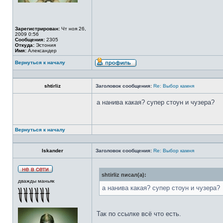
Зарегистрирован:
Чт ноя 26,
2009 0:56
Сообщения:
2305
Откуда:
Эстония
Имя:
Александер
Вернуться к началу
shtirliz
Заголовок сообщения:
Re: Выбор камня
а нанива какая? супер стоун и чузера?
Вернуться к началу
Iskander
Заголовок сообщения:
Re: Выбор камня
shtirliz писал(а):
дважды маньяк
а нанива какая? супер стоун и чузера?
Так по ссылке всё что есть.