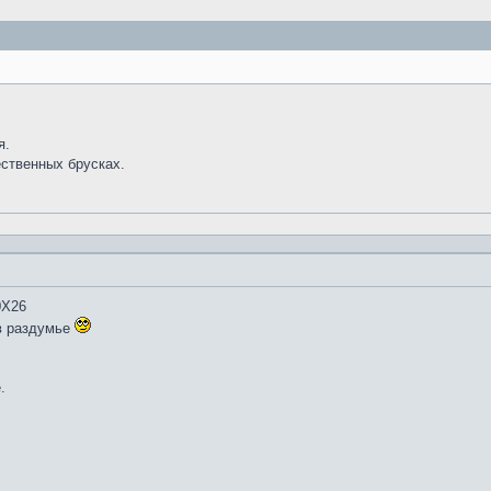
я.
ественных брусках.
0Х26
в раздумье
.