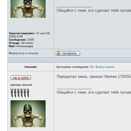
_________________
Общайся с теми, кто сделает тебя лучше
Зарегистрирован:
Чт ноя 26,
2009 0:56
Сообщения:
2305
Откуда:
Эстония
Имя:
Александер
Вернуться к началу
Iskander
Заголовок сообщения:
Re: Выбор камня
Переделал заказ, заказал Naniwa 170Х55
дважды маньяк
_________________
Общайся с теми, кто сделает тебя лучше