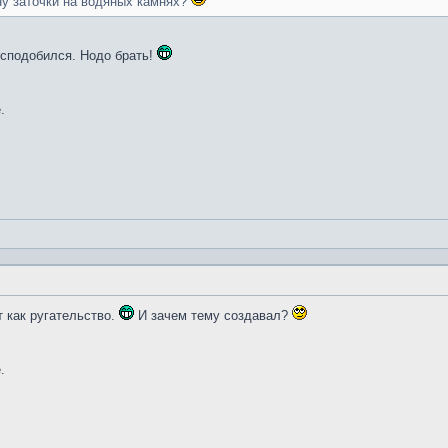
ну заточки на водяных камнях?
и сподобился. Нодо брать!
.
т как ругательство.
И зачем тему создавал?
.