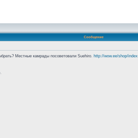
Сообщение
выбрать? Местные камрады посоветовали Suehiro.
http://wow.ee/shop/inde
.