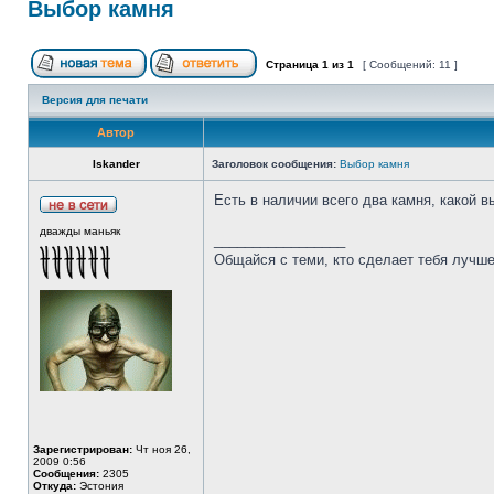
Выбор камня
Страница
1
из
1
[ Сообщений: 11 ]
Версия для печати
Автор
Iskander
Заголовок сообщения:
Выбор камня
Есть в наличии всего два камня, какой 
дважды маньяк
_________________
Общайся с теми, кто сделает тебя лучше
Зарегистрирован:
Чт ноя 26,
2009 0:56
Сообщения:
2305
Откуда:
Эстония