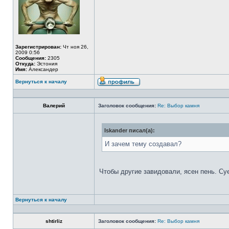
Зарегистрирован:
Чт ноя 26,
2009 0:56
Сообщения:
2305
Откуда:
Эстония
Имя:
Александер
Вернуться к началу
Валерий
Заголовок сообщения:
Re: Выбор камня
Iskander писал(а):
И зачем тему создавал?
Чтобы другие завидовали, ясен пень. Су
Вернуться к началу
shtirliz
Заголовок сообщения:
Re: Выбор камня