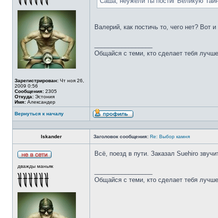
Саша, неужели ты постиг Великую Тай
Валерий, как постичь то, чего нет? Вот 
_________________
Общайся с теми, кто сделает тебя лучше
Зарегистрирован:
Чт ноя 26,
2009 0:56
Сообщения:
2305
Откуда:
Эстония
Имя:
Александер
Вернуться к началу
Iskander
Заголовок сообщения:
Re: Выбор камня
Всё, поезд в пути. Заказал Suehiro звучи
дважды маньяк
_________________
Общайся с теми, кто сделает тебя лучше