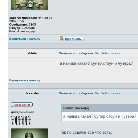
Зарегистрирован:
Чт ноя 26,
2009 0:56
Сообщения:
2305
Откуда:
Эстония
Имя:
Александер
Вернуться к началу
shtirliz
Заголовок сообщения:
Re: Выбор камня
а нанива какая? супер стоун и чузера?
Вернуться к началу
Iskander
Заголовок сообщения:
Re: Выбор камня
shtirliz писал(а):
дважды маньяк
а нанива какая? супер стоун и чузера?
Так по ссылке всё что есть.