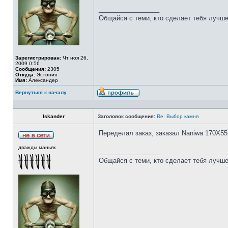
_________________
Общайся с теми, кто сделает тебя лучше
Зарегистрирован:
Чт ноя 26,
2009 0:56
Сообщения:
2305
Откуда:
Эстония
Имя:
Александер
Вернуться к началу
Iskander
Заголовок сообщения:
Re: Выбор камня
Переделал заказ, заказал Naniwa 170Х55
дважды маньяк
_________________
Общайся с теми, кто сделает тебя лучше