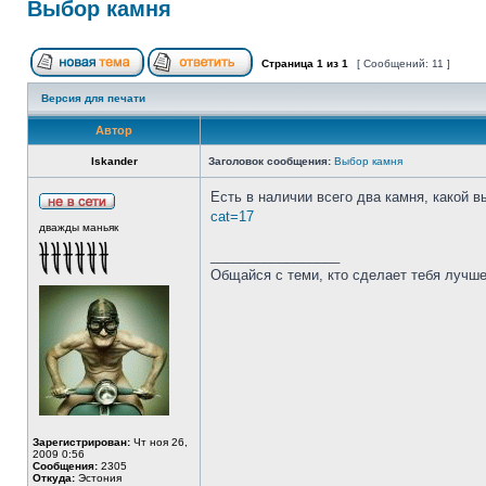
Выбор камня
Страница
1
из
1
[ Сообщений: 11 ]
Версия для печати
Автор
Iskander
Заголовок сообщения:
Выбор камня
Есть в наличии всего два камня, какой 
cat=17
дважды маньяк
_________________
Общайся с теми, кто сделает тебя лучше
Зарегистрирован:
Чт ноя 26,
2009 0:56
Сообщения:
2305
Откуда:
Эстония