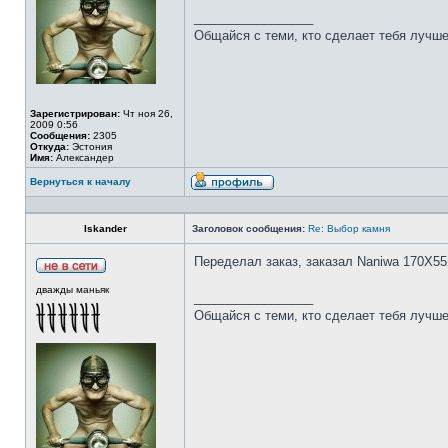
_________________
Общайся с теми, кто сделает тебя лучше
Зарегистрирован:
Чт ноя 26,
2009 0:56
Сообщения:
2305
Откуда:
Эстония
Имя:
Александер
Вернуться к началу
Iskander
Заголовок сообщения:
Re: Выбор камня
Переделал заказ, заказал Naniwa 170Х55
дважды маньяк
_________________
Общайся с теми, кто сделает тебя лучше