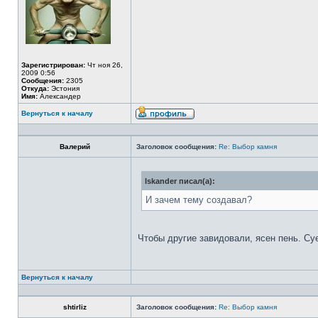
Зарегистрирован:
Чт ноя 26,
2009 0:56
Сообщения:
2305
Откуда:
Эстония
Имя:
Александер
Вернуться к началу
Валерий
Заголовок сообщения:
Re: Выбор камня
Iskander писал(а):
И зачем тему создавал?
Чтобы другие завидовали, ясен пень. Су
Вернуться к началу
shtirliz
Заголовок сообщения:
Re: Выбор камня