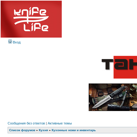
Вход
Сообщения без ответов
|
Активные темы
Список форумов
»
Кухня
»
Кухонные ножи и инвентарь