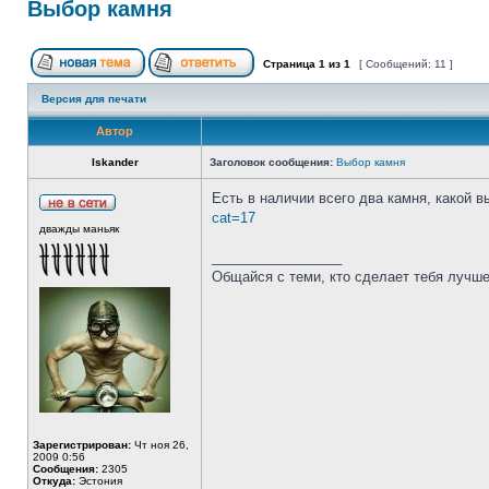
Выбор камня
Страница
1
из
1
[ Сообщений: 11 ]
Версия для печати
Автор
Iskander
Заголовок сообщения:
Выбор камня
Есть в наличии всего два камня, какой 
cat=17
дважды маньяк
_________________
Общайся с теми, кто сделает тебя лучше
Зарегистрирован:
Чт ноя 26,
2009 0:56
Сообщения:
2305
Откуда:
Эстония