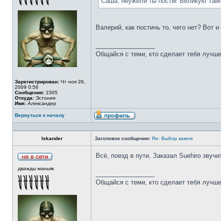
Саша, неужели ты постиг Великую Тай
Валерий, как постичь то, чего нет? Вот 
_________________
Общайся с теми, кто сделает тебя лучше
Зарегистрирован:
Чт ноя 26,
2009 0:56
Сообщения:
2305
Откуда:
Эстония
Имя:
Александер
Вернуться к началу
Iskander
Заголовок сообщения:
Re: Выбор камня
Всё, поезд в пути. Заказал Suehiro звучи
дважды маньяк
_________________
Общайся с теми, кто сделает тебя лучше