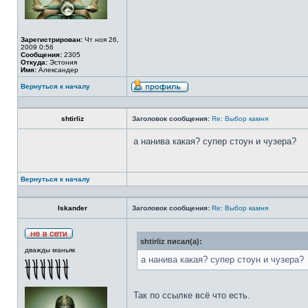
Зарегистрирован:
Чт ноя 26,
2009 0:56
Сообщения:
2305
Откуда:
Эстония
Имя:
Александер
Вернуться к началу
shtirliz
Заголовок сообщения:
Re: Выбор камня
а нанива какая? супер стоун и чузера?
Вернуться к началу
Iskander
Заголовок сообщения:
Re: Выбор камня
shtirliz писал(а):
дважды маньяк
а нанива какая? супер стоун и чузера?
Так по ссылке всё что есть.