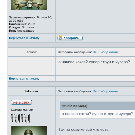
Зарегистрирован:
Чт ноя 26,
2009 0:56
Сообщения:
2305
Откуда:
Эстония
Имя:
Александер
Вернуться к началу
shtirliz
Заголовок сообщения:
Re: Выбор камня
а нанива какая? супер стоун и чузера?
Вернуться к началу
Iskander
Заголовок сообщения:
Re: Выбор камня
shtirliz писал(а):
дважды маньяк
а нанива какая? супер стоун и чузера?
Так по ссылке всё что есть.