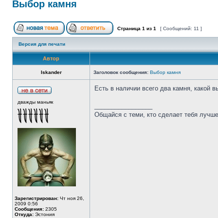
Выбор камня
Страница
1
из
1
[ Сообщений: 11 ]
Версия для печати
Автор
Iskander
Заголовок сообщения:
Выбор камня
Есть в наличии всего два камня, какой 
дважды маньяк
_________________
Общайся с теми, кто сделает тебя лучше
Зарегистрирован:
Чт ноя 26,
2009 0:56
Сообщения:
2305
Откуда:
Эстония