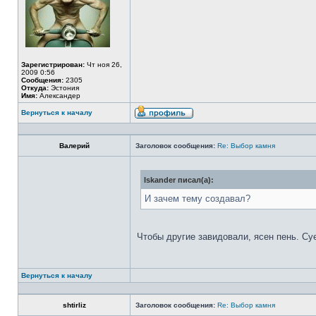
Зарегистрирован:
Чт ноя 26,
2009 0:56
Сообщения:
2305
Откуда:
Эстония
Имя:
Александер
Вернуться к началу
Валерий
Заголовок сообщения:
Re: Выбор камня
Iskander писал(а):
И зачем тему создавал?
Чтобы другие завидовали, ясен пень. Су
Вернуться к началу
shtirliz
Заголовок сообщения:
Re: Выбор камня