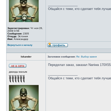
_________________
Общайся с теми, кто сделает тебя лучше
Зарегистрирован:
Чт ноя 26,
2009 0:56
Сообщения:
2305
Откуда:
Эстония
Имя:
Александер
Вернуться к началу
Iskander
Заголовок сообщения:
Re: Выбор камня
Переделал заказ, заказал Naniwa 170Х55
дважды маньяк
_________________
Общайся с теми, кто сделает тебя лучше