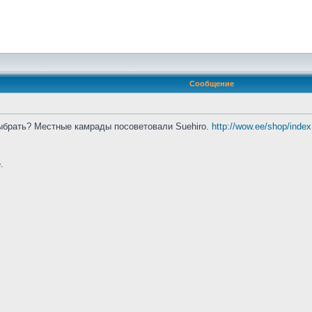
Сообщение
выбрать? Местные камрады посоветовали Suehiro.
http://wow.ee/shop/inde
.