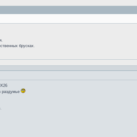
я.
ественных брусках.
0Х26
в раздумье
.