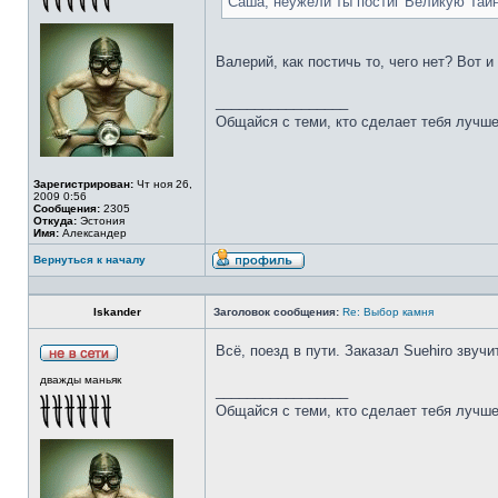
Саша, неужели ты постиг Великую Тай
Валерий, как постичь то, чего нет? Вот 
_________________
Общайся с теми, кто сделает тебя лучше
Зарегистрирован:
Чт ноя 26,
2009 0:56
Сообщения:
2305
Откуда:
Эстония
Имя:
Александер
Вернуться к началу
Iskander
Заголовок сообщения:
Re: Выбор камня
Всё, поезд в пути. Заказал Suehiro звучи
дважды маньяк
_________________
Общайся с теми, кто сделает тебя лучше