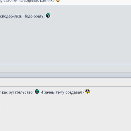
ну заточки на водяных камнях?
и сподобился. Нодо брать!
.
т как ругательство.
И зачем тему создавал?
.