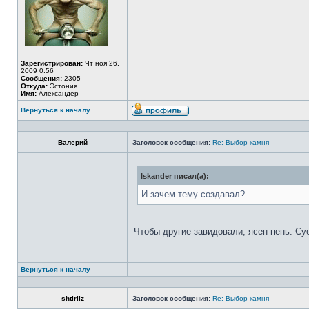
Зарегистрирован:
Чт ноя 26,
2009 0:56
Сообщения:
2305
Откуда:
Эстония
Имя:
Александер
Вернуться к началу
Валерий
Заголовок сообщения:
Re: Выбор камня
Iskander писал(а):
И зачем тему создавал?
Чтобы другие завидовали, ясен пень. Су
Вернуться к началу
shtirliz
Заголовок сообщения:
Re: Выбор камня