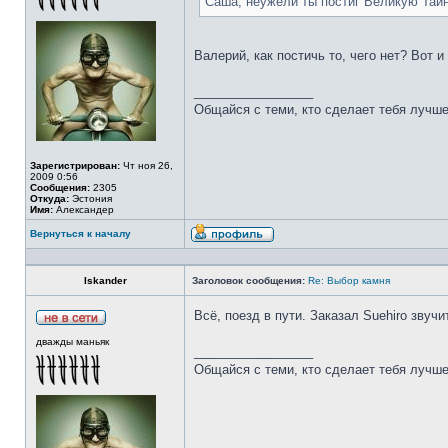
Саша, неужели ты постиг Великую Тай
Валерий, как постичь то, чего нет? Вот 
_________________
Общайся с теми, кто сделает тебя лучше
Зарегистрирован:
Чт ноя 26,
2009 0:56
Сообщения:
2305
Откуда:
Эстония
Имя:
Александер
Вернуться к началу
Iskander
Заголовок сообщения:
Re: Выбор камня
Всё, поезд в пути. Заказал Suehiro звучи
дважды маньяк
_________________
Общайся с теми, кто сделает тебя лучше