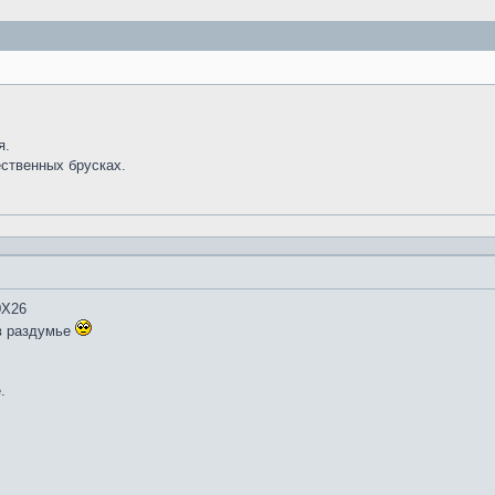
я.
ественных брусках.
0Х26
в раздумье
.