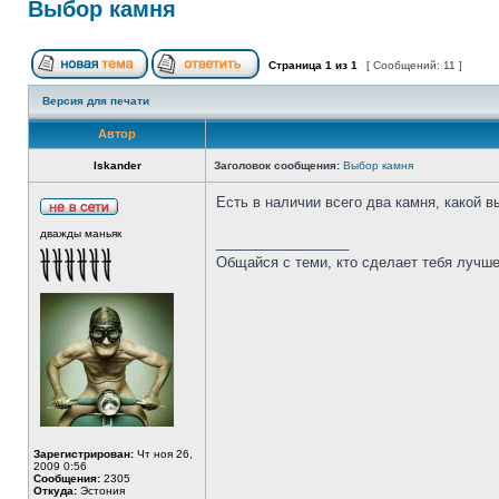
Выбор камня
Страница
1
из
1
[ Сообщений: 11 ]
Версия для печати
Автор
Iskander
Заголовок сообщения:
Выбор камня
Есть в наличии всего два камня, какой 
дважды маньяк
_________________
Общайся с теми, кто сделает тебя лучше
Зарегистрирован:
Чт ноя 26,
2009 0:56
Сообщения:
2305
Откуда:
Эстония