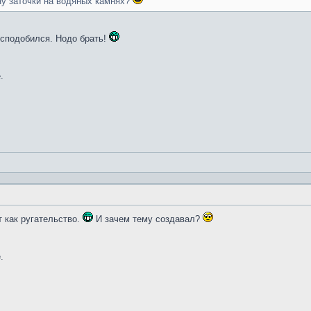
ну заточки на водяных камнях?
и сподобился. Нодо брать!
.
т как ругательство.
И зачем тему создавал?
.