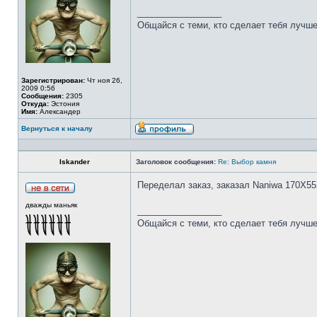
_________________
Общайся с теми, кто сделает тебя лучше
Зарегистрирован:
Чт ноя 26,
2009 0:56
Сообщения:
2305
Откуда:
Эстония
Имя:
Александер
Вернуться к началу
Iskander
Заголовок сообщения:
Re: Выбор камня
Переделал заказ, заказал Naniwa 170Х55
дважды маньяк
_________________
Общайся с теми, кто сделает тебя лучше