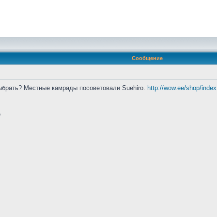
Сообщение
выбрать? Местные камрады посоветовали Suehiro.
http://wow.ee/shop/inde
.