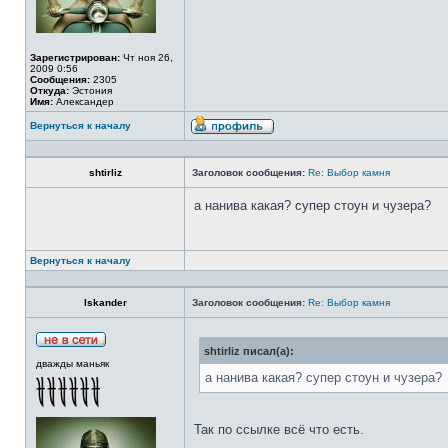
Зарегистрирован:
Чт ноя 26,
2009 0:56
Сообщения:
2305
Откуда:
Эстония
Имя:
Александер
Вернуться к началу
shtirliz
Заголовок сообщения:
Re: Выбор камня
а нанива какая? супер стоун и чузера?
Вернуться к началу
Iskander
Заголовок сообщения:
Re: Выбор камня
shtirliz писал(а):
дважды маньяк
а нанива какая? супер стоун и чузера?
Так по ссылке всё что есть.