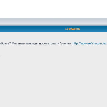
Сообщение
выбрать? Местные камрады посоветовали Suehiro.
http://wow.ee/shop/inde
.