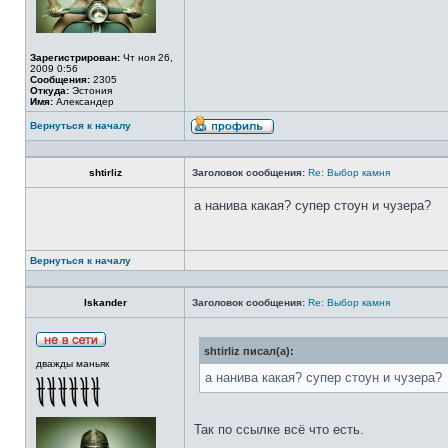
Зарегистрирован:
Чт ноя 26,
2009 0:56
Сообщения:
2305
Откуда:
Эстония
Имя:
Александер
Вернуться к началу
shtirliz
Заголовок сообщения:
Re: Выбор камня
а нанива какая? супер стоун и чузера?
Вернуться к началу
Iskander
Заголовок сообщения:
Re: Выбор камня
shtirliz писал(а):
дважды маньяк
а нанива какая? супер стоун и чузера?
Так по ссылке всё что есть.