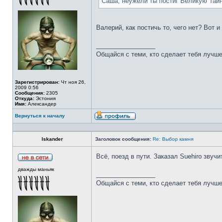
Саша, неужели ты постиг Великую Тай
Валерий, как постичь то, чего нет? Вот 
_________________
Общайся с теми, кто сделает тебя лучше
Зарегистрирован:
Чт ноя 26,
2009 0:56
Сообщения:
2305
Откуда:
Эстония
Имя:
Александер
Вернуться к началу
Iskander
Заголовок сообщения:
Re: Выбор камня
Всё, поезд в пути. Заказал Suehiro звучи
дважды маньяк
_________________
Общайся с теми, кто сделает тебя лучше