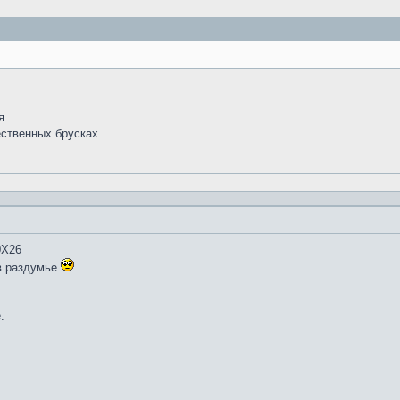
я.
ественных брусках.
0Х26
в раздумье
.