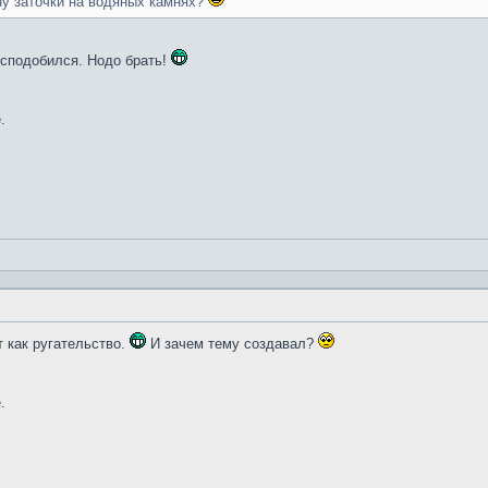
ну заточки на водяных камнях?
и сподобился. Нодо брать!
.
т как ругательство.
И зачем тему создавал?
.