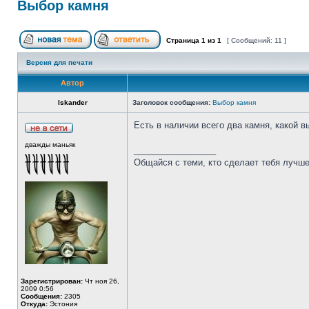
Выбор камня
Страница
1
из
1
[ Сообщений: 11 ]
Версия для печати
Автор
Iskander
Заголовок сообщения:
Выбор камня
Есть в наличии всего два камня, какой 
дважды маньяк
_________________
Общайся с теми, кто сделает тебя лучше
Зарегистрирован:
Чт ноя 26,
2009 0:56
Сообщения:
2305
Откуда:
Эстония