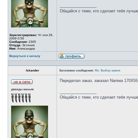
_________________
Общайся с теми, кто сделает тебя лучше
Зарегистрирован:
Чт ноя 26,
2009 0:56
Сообщения:
2305
Откуда:
Эстония
Имя:
Александер
Вернуться к началу
Iskander
Заголовок сообщения:
Re: Выбор камня
Переделал заказ, заказал Naniwa 170Х55
дважды маньяк
_________________
Общайся с теми, кто сделает тебя лучше