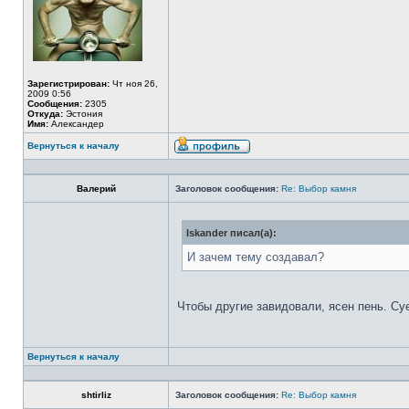
Зарегистрирован:
Чт ноя 26,
2009 0:56
Сообщения:
2305
Откуда:
Эстония
Имя:
Александер
Вернуться к началу
Валерий
Заголовок сообщения:
Re: Выбор камня
Iskander писал(а):
И зачем тему создавал?
Чтобы другие завидовали, ясен пень. Су
Вернуться к началу
shtirliz
Заголовок сообщения:
Re: Выбор камня