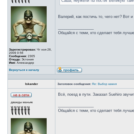
Саша, неужели ты постиг Великую Тай
Валерий, как постичь то, чего нет? Вот 
_________________
Общайся с теми, кто сделает тебя лучше
Зарегистрирован:
Чт ноя 26,
2009 0:56
Сообщения:
2305
Откуда:
Эстония
Имя:
Александер
Вернуться к началу
Iskander
Заголовок сообщения:
Re: Выбор камня
Всё, поезд в пути. Заказал Suehiro звучи
дважды маньяк
_________________
Общайся с теми, кто сделает тебя лучше