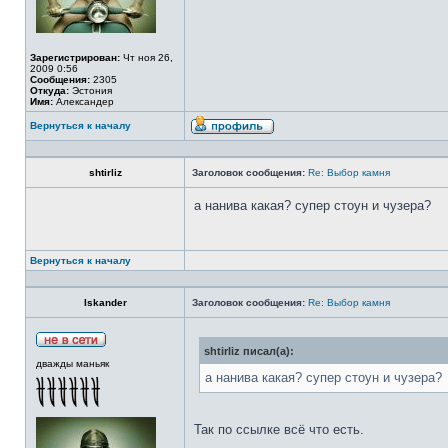
Зарегистрирован:
Чт ноя 26,
2009 0:56
Сообщения:
2305
Откуда:
Эстония
Имя:
Александер
Вернуться к началу
shtirliz
Заголовок сообщения:
Re: Выбор камня
а нанива какая? супер стоун и чузера?
Вернуться к началу
Iskander
Заголовок сообщения:
Re: Выбор камня
shtirliz писал(а):
дважды маньяк
а нанива какая? супер стоун и чузера?
Так по ссылке всё что есть.