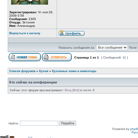
Зарегистрирован:
Чт ноя 26,
2009 0:56
Сообщения:
2305
Откуда:
Эстония
Имя:
Александер
Вернуться к началу
Показать сообщения за:
Поле 
Страница
1
из
1
[ Сообщений: 11 ]
Список форумов
»
Кухня
»
Кухонные ножи и инвентарь
Кто сейчас на конференции
Сейчас этот форум просматривают:
Bing [Bot]
и гости: 0
Найти:
Powered by
php
Рус