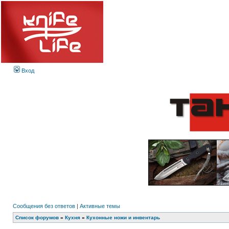
Вход
Сообщения без ответов
|
Активные темы
Список форумов
»
Кухня
»
Кухонные ножи и инвентарь