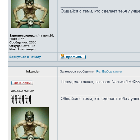
_________________
Общайся с теми, кто сделает тебя лучше
Зарегистрирован:
Чт ноя 26,
2009 0:56
Сообщения:
2305
Откуда:
Эстония
Имя:
Александер
Вернуться к началу
Iskander
Заголовок сообщения:
Re: Выбор камня
Переделал заказ, заказал Naniwa 170Х55
дважды маньяк
_________________
Общайся с теми, кто сделает тебя лучше