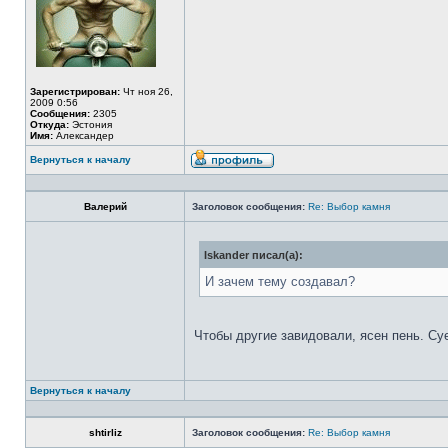
Зарегистрирован:
Чт ноя 26,
2009 0:56
Сообщения:
2305
Откуда:
Эстония
Имя:
Александер
Вернуться к началу
Валерий
Заголовок сообщения:
Re: Выбор камня
Iskander писал(а):
И зачем тему создавал?
Чтобы другие завидовали, ясен пень. Су
Вернуться к началу
shtirliz
Заголовок сообщения:
Re: Выбор камня