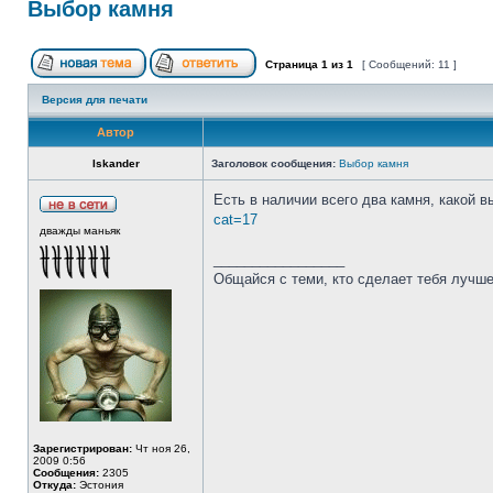
Выбор камня
Страница
1
из
1
[ Сообщений: 11 ]
Версия для печати
Автор
Iskander
Заголовок сообщения:
Выбор камня
Есть в наличии всего два камня, какой 
cat=17
дважды маньяк
_________________
Общайся с теми, кто сделает тебя лучше
Зарегистрирован:
Чт ноя 26,
2009 0:56
Сообщения:
2305
Откуда:
Эстония