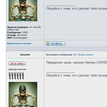
_________________
Общайся с теми, кто сделает тебя лучше
Зарегистрирован:
Чт ноя 26,
2009 0:56
Сообщения:
2305
Откуда:
Эстония
Имя:
Александер
Вернуться к началу
Iskander
Заголовок сообщения:
Re: Выбор камня
Переделал заказ, заказал Naniwa 170Х55
дважды маньяк
_________________
Общайся с теми, кто сделает тебя лучше