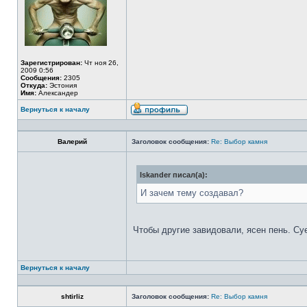
Зарегистрирован:
Чт ноя 26,
2009 0:56
Сообщения:
2305
Откуда:
Эстония
Имя:
Александер
Вернуться к началу
Валерий
Заголовок сообщения:
Re: Выбор камня
Iskander писал(а):
И зачем тему создавал?
Чтобы другие завидовали, ясен пень. Су
Вернуться к началу
shtirliz
Заголовок сообщения:
Re: Выбор камня