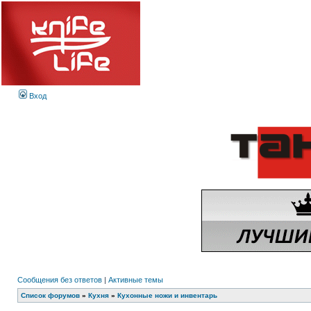
Вход
Сообщения без ответов
|
Активные темы
Список форумов
»
Кухня
»
Кухонные ножи и инвентарь