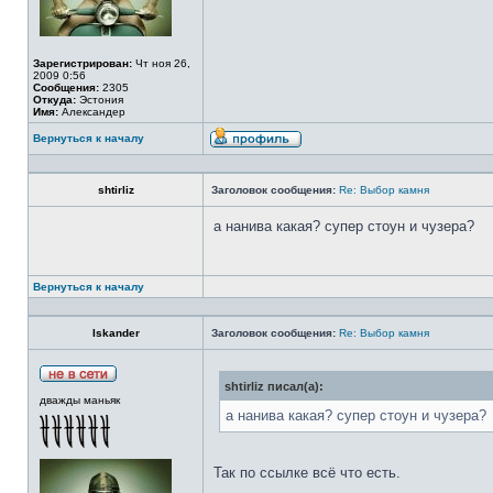
Зарегистрирован:
Чт ноя 26,
2009 0:56
Сообщения:
2305
Откуда:
Эстония
Имя:
Александер
Вернуться к началу
shtirliz
Заголовок сообщения:
Re: Выбор камня
а нанива какая? супер стоун и чузера?
Вернуться к началу
Iskander
Заголовок сообщения:
Re: Выбор камня
shtirliz писал(а):
дважды маньяк
а нанива какая? супер стоун и чузера?
Так по ссылке всё что есть.