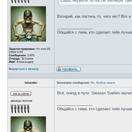
Саша, неужели ты постиг Великую Тай
Валерий, как постичь то, чего нет? Вот 
_________________
Общайся с теми, кто сделает тебя лучше
Зарегистрирован:
Чт ноя 26,
2009 0:56
Сообщения:
2305
Откуда:
Эстония
Имя:
Александер
Вернуться к началу
Iskander
Заголовок сообщения:
Re: Выбор камня
Всё, поезд в пути. Заказал Suehiro звучи
дважды маньяк
_________________
Общайся с теми, кто сделает тебя лучше