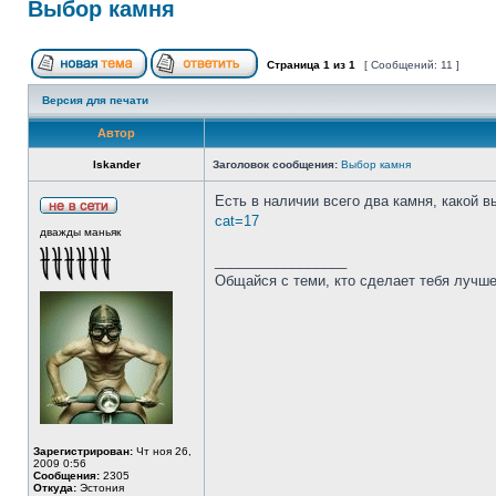
Выбор камня
Страница
1
из
1
[ Сообщений: 11 ]
Версия для печати
Автор
Iskander
Заголовок сообщения:
Выбор камня
Есть в наличии всего два камня, какой 
cat=17
дважды маньяк
_________________
Общайся с теми, кто сделает тебя лучше
Зарегистрирован:
Чт ноя 26,
2009 0:56
Сообщения:
2305
Откуда:
Эстония