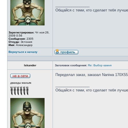
_________________
Общайся с теми, кто сделает тебя лучше
Зарегистрирован:
Чт ноя 26,
2009 0:56
Сообщения:
2305
Откуда:
Эстония
Имя:
Александер
Вернуться к началу
Iskander
Заголовок сообщения:
Re: Выбор камня
Переделал заказ, заказал Naniwa 170Х55
дважды маньяк
_________________
Общайся с теми, кто сделает тебя лучше