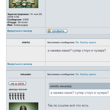
Зарегистрирован:
Чт ноя 26,
2009 0:56
Сообщения:
2305
Откуда:
Эстония
Имя:
Александер
Вернуться к началу
shtirliz
Заголовок сообщения:
Re: Выбор камня
а нанива какая? супер стоун и чузера?
Вернуться к началу
Iskander
Заголовок сообщения:
Re: Выбор камня
shtirliz писал(а):
дважды маньяк
а нанива какая? супер стоун и чузера?
Так по ссылке всё что есть.