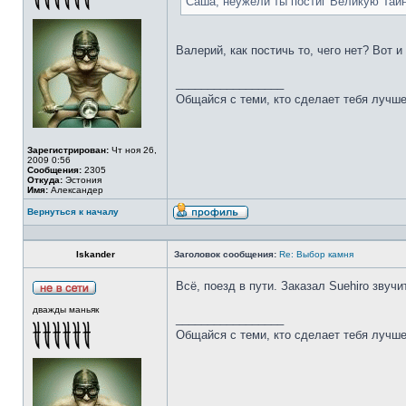
Саша, неужели ты постиг Великую Тай
Валерий, как постичь то, чего нет? Вот 
_________________
Общайся с теми, кто сделает тебя лучше
Зарегистрирован:
Чт ноя 26,
2009 0:56
Сообщения:
2305
Откуда:
Эстония
Имя:
Александер
Вернуться к началу
Iskander
Заголовок сообщения:
Re: Выбор камня
Всё, поезд в пути. Заказал Suehiro звучи
дважды маньяк
_________________
Общайся с теми, кто сделает тебя лучше