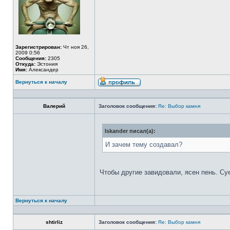
Зарегистрирован:
Чт ноя 26,
2009 0:56
Сообщения:
2305
Откуда:
Эстония
Имя:
Александер
Вернуться к началу
Валерий
Заголовок сообщения:
Re: Выбор камня
Iskander писал(а):
И зачем тему создавал?
Чтобы другие завидовали, ясен пень. Су
Вернуться к началу
shtirliz
Заголовок сообщения:
Re: Выбор камня