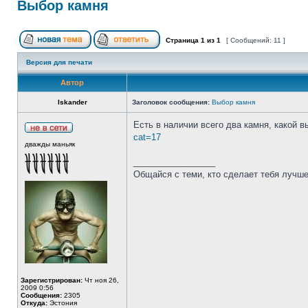
Выбор камня
Страница
1
из
1
[ Сообщений: 11 ]
Версия для печати
Автор
Iskander
Заголовок сообщения:
Выбор камня
Есть в наличии всего два камня, какой 
cat=17
дважды маньяк
_________________
Общайся с теми, кто сделает тебя лучше
Зарегистрирован:
Чт ноя 26,
2009 0:56
Сообщения:
2305
Откуда:
Эстония