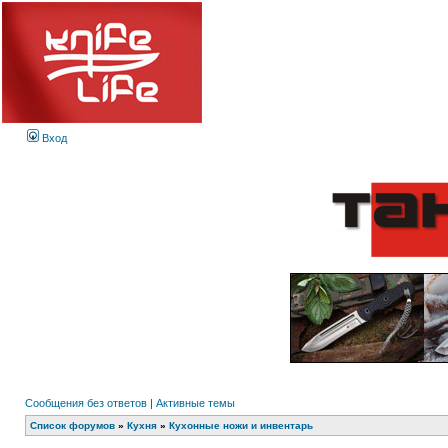
Вход
Сообщения без ответов
|
Активные темы
Список форумов
»
Кухня
»
Кухонные ножи и инвентарь