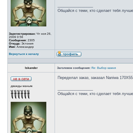
_________________
Общайся с теми, кто сделает тебя лучше
Зарегистрирован:
Чт ноя 26,
2009 0:56
Сообщения:
2305
Откуда:
Эстония
Имя:
Александер
Вернуться к началу
Iskander
Заголовок сообщения:
Re: Выбор камня
Переделал заказ, заказал Naniwa 170Х55
дважды маньяк
_________________
Общайся с теми, кто сделает тебя лучше