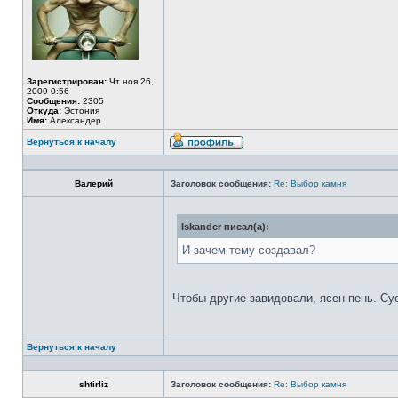
Зарегистрирован:
Чт ноя 26,
2009 0:56
Сообщения:
2305
Откуда:
Эстония
Имя:
Александер
Вернуться к началу
Валерий
Заголовок сообщения:
Re: Выбор камня
Iskander писал(а):
И зачем тему создавал?
Чтобы другие завидовали, ясен пень. Су
Вернуться к началу
shtirliz
Заголовок сообщения:
Re: Выбор камня