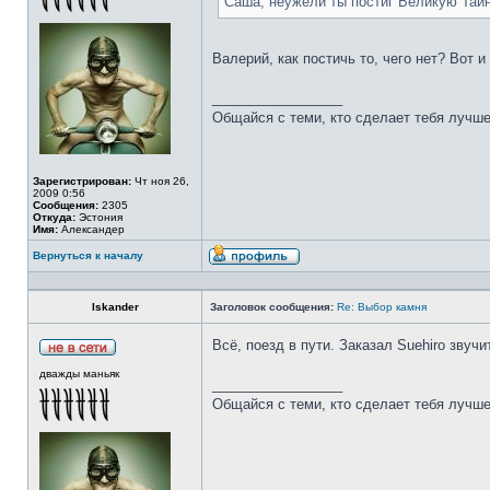
Саша, неужели ты постиг Великую Тай
Валерий, как постичь то, чего нет? Вот 
_________________
Общайся с теми, кто сделает тебя лучше
Зарегистрирован:
Чт ноя 26,
2009 0:56
Сообщения:
2305
Откуда:
Эстония
Имя:
Александер
Вернуться к началу
Iskander
Заголовок сообщения:
Re: Выбор камня
Всё, поезд в пути. Заказал Suehiro звучи
дважды маньяк
_________________
Общайся с теми, кто сделает тебя лучше