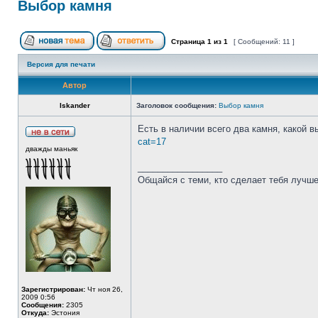
Выбор камня
Страница
1
из
1
[ Сообщений: 11 ]
Версия для печати
Автор
Iskander
Заголовок сообщения:
Выбор камня
Есть в наличии всего два камня, какой 
cat=17
дважды маньяк
_________________
Общайся с теми, кто сделает тебя лучше
Зарегистрирован:
Чт ноя 26,
2009 0:56
Сообщения:
2305
Откуда:
Эстония