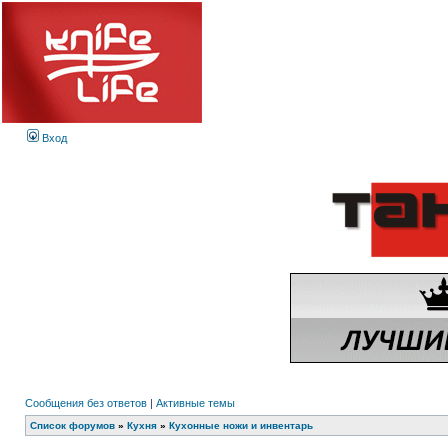
Вход
Сообщения без ответов
|
Активные темы
Список форумов
»
Кухня
»
Кухонные ножи и инвентарь