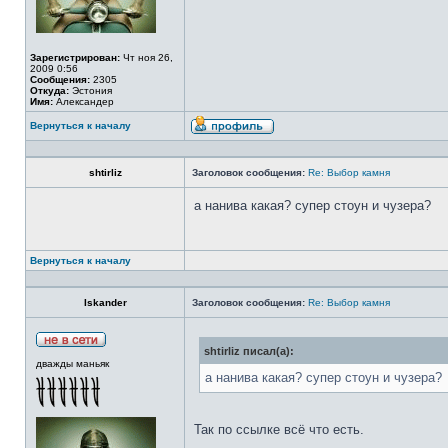
Зарегистрирован:
Чт ноя 26,
2009 0:56
Сообщения:
2305
Откуда:
Эстония
Имя:
Александер
Вернуться к началу
shtirliz
Заголовок сообщения:
Re: Выбор камня
а нанива какая? супер стоун и чузера?
Вернуться к началу
Iskander
Заголовок сообщения:
Re: Выбор камня
shtirliz писал(а):
дважды маньяк
а нанива какая? супер стоун и чузера?
Так по ссылке всё что есть.