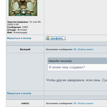
Зарегистрирован:
Чт ноя 26,
2009 0:56
Сообщения:
2305
Откуда:
Эстония
Имя:
Александер
Вернуться к началу
Валерий
Заголовок сообщения:
Re: Выбор камня
Iskander писал(а):
И зачем тему создавал?
Чтобы другие завидовали, ясен пень. Су
Вернуться к началу
shtirliz
Заголовок сообщения:
Re: Выбор камня