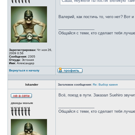
Саша, неужели ты постиг Великую Тай
Валерий, как постичь то, чего нет? Вот 
_________________
Общайся с теми, кто сделает тебя лучше
Зарегистрирован:
Чт ноя 26,
2009 0:56
Сообщения:
2305
Откуда:
Эстония
Имя:
Александер
Вернуться к началу
Iskander
Заголовок сообщения:
Re: Выбор камня
Всё, поезд в пути. Заказал Suehiro звучи
дважды маньяк
_________________
Общайся с теми, кто сделает тебя лучше