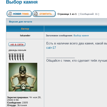
Выбор камня
Страница
1
из
1
[ Сообщений: 11 ]
Версия для печати
Автор
Iskander
Заголовок сообщения:
Выбор камня
Есть в наличии всего два камня, какой 
cat=17
дважды маньяк
_________________
Общайся с теми, кто сделает тебя лучше
Зарегистрирован:
Чт ноя 26,
2009 0:56
Сообщения:
2305
Откуда:
Эстония