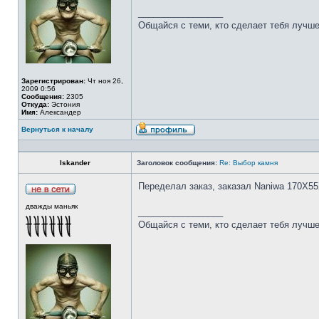
_________________
Общайся с теми, кто сделает тебя лучше
Зарегистрирован:
Чт ноя 26,
2009 0:56
Сообщения:
2305
Откуда:
Эстония
Имя:
Александер
Вернуться к началу
Iskander
Заголовок сообщения:
Re: Выбор камня
Переделал заказ, заказал Naniwa 170Х55
дважды маньяк
_________________
Общайся с теми, кто сделает тебя лучше