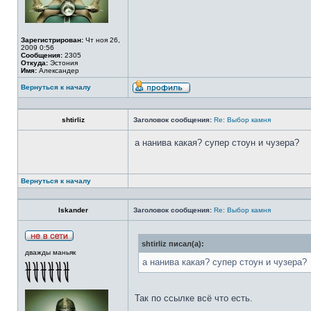
Зарегистрирован:
Чт ноя 26,
2009 0:56
Сообщения:
2305
Откуда:
Эстония
Имя:
Александер
Вернуться к началу
shtirliz
Заголовок сообщения:
Re: Выбор камня
а нанива какая? супер стоун и чузера?
Вернуться к началу
Iskander
Заголовок сообщения:
Re: Выбор камня
shtirliz писал(а):
дважды маньяк
а нанива какая? супер стоун и чузера?
Так по ссылке всё что есть.