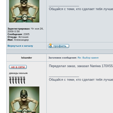
_________________
Общайся с теми, кто сделает тебя лучше
Зарегистрирован:
Чт ноя 26,
2009 0:56
Сообщения:
2305
Откуда:
Эстония
Имя:
Александер
Вернуться к началу
Iskander
Заголовок сообщения:
Re: Выбор камня
Переделал заказ, заказал Naniwa 170Х55
дважды маньяк
_________________
Общайся с теми, кто сделает тебя лучше