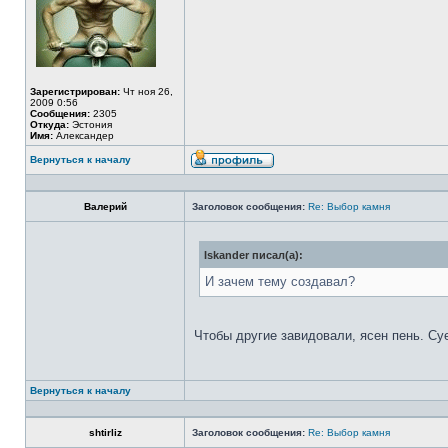
Зарегистрирован:
Чт ноя 26,
2009 0:56
Сообщения:
2305
Откуда:
Эстония
Имя:
Александер
Вернуться к началу
Валерий
Заголовок сообщения:
Re: Выбор камня
Iskander писал(а):
И зачем тему создавал?
Чтобы другие завидовали, ясен пень. Су
Вернуться к началу
shtirliz
Заголовок сообщения:
Re: Выбор камня