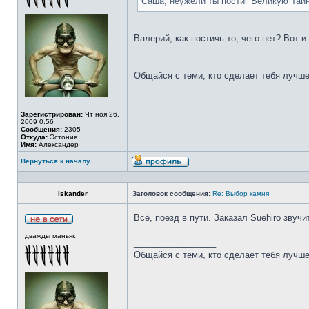
Саша, неужели ты постиг Великую Тай
Валерий, как постичь то, чего нет? Вот 
_________________
Общайся с теми, кто сделает тебя лучше
Зарегистрирован:
Чт ноя 26,
2009 0:56
Сообщения:
2305
Откуда:
Эстония
Имя:
Александер
Вернуться к началу
Iskander
Заголовок сообщения:
Re: Выбор камня
Всё, поезд в пути. Заказал Suehiro звучи
дважды маньяк
_________________
Общайся с теми, кто сделает тебя лучше