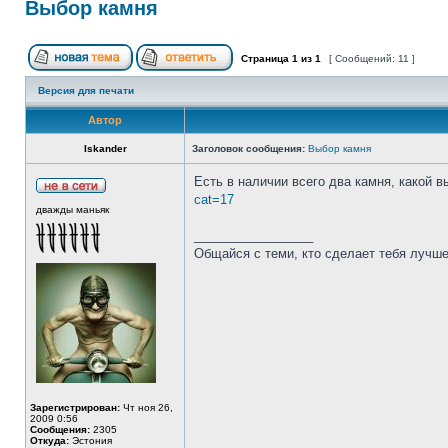
Выбор камня
Страница
1
из
1
[ Сообщений: 11 ]
Версия для печати
Автор
Iskander
Заголовок сообщения:
Выбор камня
Есть в наличии всего два камня, какой 
cat=17
дважды маньяк
_________________
Общайся с теми, кто сделает тебя лучше
Зарегистрирован:
Чт ноя 26,
2009 0:56
Сообщения:
2305
Откуда:
Эстония