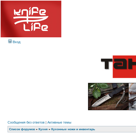
Вход
Сообщения без ответов
|
Активные темы
Список форумов
»
Кухня
»
Кухонные ножи и инвентарь