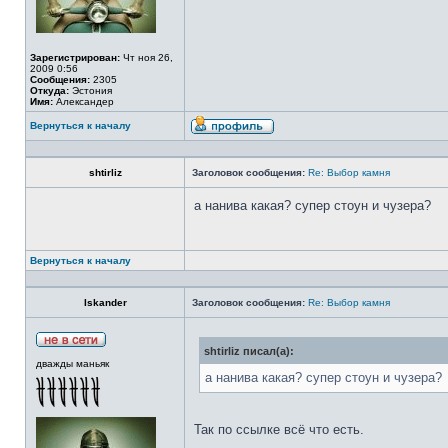
Зарегистрирован:
Чт ноя 26,
2009 0:56
Сообщения:
2305
Откуда:
Эстония
Имя:
Александер
Вернуться к началу
shtirliz
Заголовок сообщения:
Re: Выбор камня
а нанива какая? супер стоун и чузера?
Вернуться к началу
Iskander
Заголовок сообщения:
Re: Выбор камня
shtirliz писал(а):
дважды маньяк
а нанива какая? супер стоун и чузера?
Так по ссылке всё что есть.