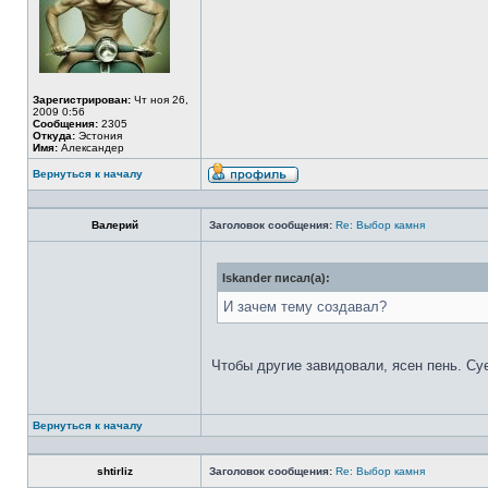
Зарегистрирован:
Чт ноя 26,
2009 0:56
Сообщения:
2305
Откуда:
Эстония
Имя:
Александер
Вернуться к началу
Валерий
Заголовок сообщения:
Re: Выбор камня
Iskander писал(а):
И зачем тему создавал?
Чтобы другие завидовали, ясен пень. Су
Вернуться к началу
shtirliz
Заголовок сообщения:
Re: Выбор камня