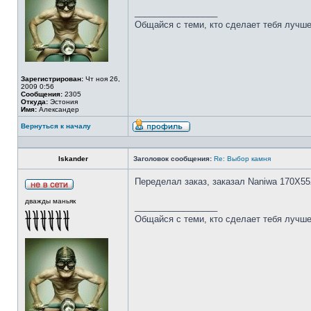
_________________
Общайся с теми, кто сделает тебя лучше
Зарегистрирован:
Чт ноя 26,
2009 0:56
Сообщения:
2305
Откуда:
Эстония
Имя:
Александер
Вернуться к началу
Iskander
Заголовок сообщения:
Re: Выбор камня
Переделал заказ, заказал Naniwa 170Х55
дважды маньяк
_________________
Общайся с теми, кто сделает тебя лучше