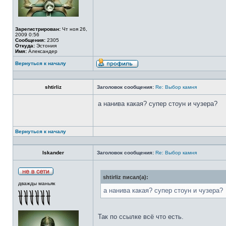
Зарегистрирован:
Чт ноя 26,
2009 0:56
Сообщения:
2305
Откуда:
Эстония
Имя:
Александер
Вернуться к началу
shtirliz
Заголовок сообщения:
Re: Выбор камня
а нанива какая? супер стоун и чузера?
Вернуться к началу
Iskander
Заголовок сообщения:
Re: Выбор камня
shtirliz писал(а):
дважды маньяк
а нанива какая? супер стоун и чузера?
Так по ссылке всё что есть.