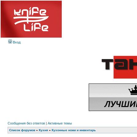
Вход
Сообщения без ответов
|
Активные темы
Список форумов
»
Кухня
»
Кухонные ножи и инвентарь