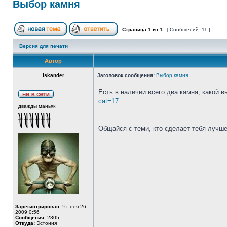
Выбор камня
Страница
1
из
1
[ Сообщений: 11 ]
Версия для печати
Автор
Iskander
Заголовок сообщения:
Выбор камня
Есть в наличии всего два камня, какой 
cat=17
дважды маньяк
_________________
Общайся с теми, кто сделает тебя лучше
Зарегистрирован:
Чт ноя 26,
2009 0:56
Сообщения:
2305
Откуда:
Эстония