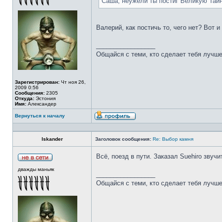
Саша, неужели ты постиг Великую Тай
Валерий, как постичь то, чего нет? Вот 
_________________
Общайся с теми, кто сделает тебя лучше
Зарегистрирован:
Чт ноя 26,
2009 0:56
Сообщения:
2305
Откуда:
Эстония
Имя:
Александер
Вернуться к началу
Iskander
Заголовок сообщения:
Re: Выбор камня
Всё, поезд в пути. Заказал Suehiro звучи
дважды маньяк
_________________
Общайся с теми, кто сделает тебя лучше