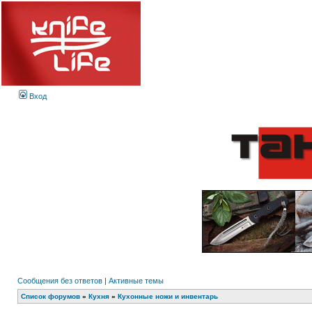
Вход
Сообщения без ответов
|
Активные темы
Список форумов
»
Кухня
»
Кухонные ножи и инвентарь