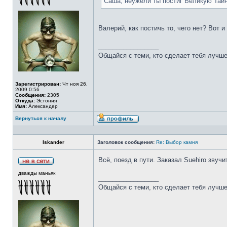
Саша, неужели ты постиг Великую Тай
Валерий, как постичь то, чего нет? Вот 
_________________
Общайся с теми, кто сделает тебя лучше
Зарегистрирован:
Чт ноя 26,
2009 0:56
Сообщения:
2305
Откуда:
Эстония
Имя:
Александер
Вернуться к началу
Iskander
Заголовок сообщения:
Re: Выбор камня
Всё, поезд в пути. Заказал Suehiro звучи
дважды маньяк
_________________
Общайся с теми, кто сделает тебя лучше