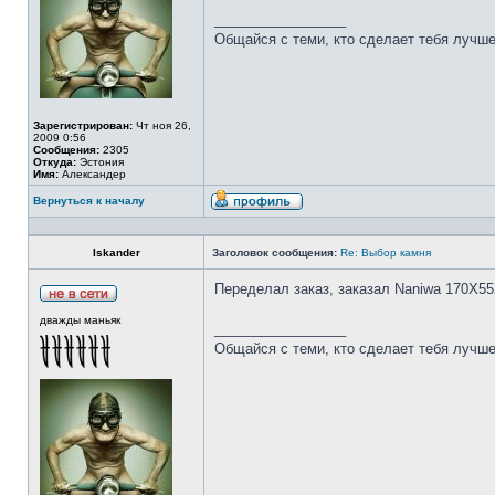
_________________
Общайся с теми, кто сделает тебя лучше
Зарегистрирован:
Чт ноя 26,
2009 0:56
Сообщения:
2305
Откуда:
Эстония
Имя:
Александер
Вернуться к началу
Iskander
Заголовок сообщения:
Re: Выбор камня
Переделал заказ, заказал Naniwa 170Х55
дважды маньяк
_________________
Общайся с теми, кто сделает тебя лучше