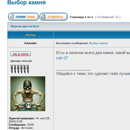
Выбор камня
Страница
1
из
1
[ Сообщений: 11 ]
Версия для печати
Автор
Iskander
Заголовок сообщения:
Выбор камня
Есть в наличии всего два камня, какой 
cat=17
дважды маньяк
_________________
Общайся с теми, кто сделает тебя лучше
Зарегистрирован:
Чт ноя 26,
2009 0:56
Сообщения:
2305
Откуда:
Эстония