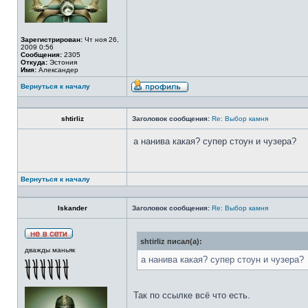
Зарегистрирован:
Чт ноя 26,
2009 0:56
Сообщения:
2305
Откуда:
Эстония
Имя:
Александер
Вернуться к началу
shtirliz
Заголовок сообщения:
Re: Выбор камня
а нанива какая? супер стоун и чузера?
Вернуться к началу
Iskander
Заголовок сообщения:
Re: Выбор камня
shtirliz писал(а):
дважды маньяк
а нанива какая? супер стоун и чузера?
Так по ссылке всё что есть.