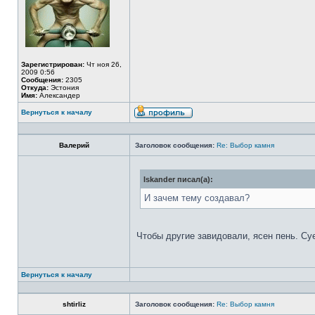
Зарегистрирован:
Чт ноя 26,
2009 0:56
Сообщения:
2305
Откуда:
Эстония
Имя:
Александер
Вернуться к началу
Валерий
Заголовок сообщения:
Re: Выбор камня
Iskander писал(а):
И зачем тему создавал?
Чтобы другие завидовали, ясен пень. Су
Вернуться к началу
shtirliz
Заголовок сообщения:
Re: Выбор камня