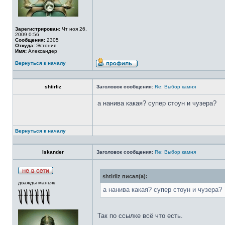
Зарегистрирован:
Чт ноя 26,
2009 0:56
Сообщения:
2305
Откуда:
Эстония
Имя:
Александер
Вернуться к началу
shtirliz
Заголовок сообщения:
Re: Выбор камня
а нанива какая? супер стоун и чузера?
Вернуться к началу
Iskander
Заголовок сообщения:
Re: Выбор камня
shtirliz писал(а):
дважды маньяк
а нанива какая? супер стоун и чузера?
Так по ссылке всё что есть.