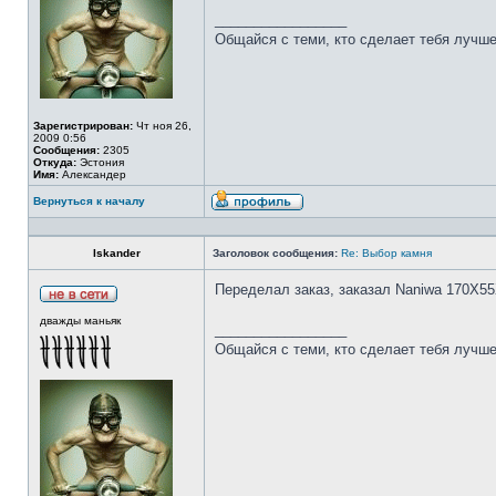
_________________
Общайся с теми, кто сделает тебя лучше
Зарегистрирован:
Чт ноя 26,
2009 0:56
Сообщения:
2305
Откуда:
Эстония
Имя:
Александер
Вернуться к началу
Iskander
Заголовок сообщения:
Re: Выбор камня
Переделал заказ, заказал Naniwa 170Х55
дважды маньяк
_________________
Общайся с теми, кто сделает тебя лучше