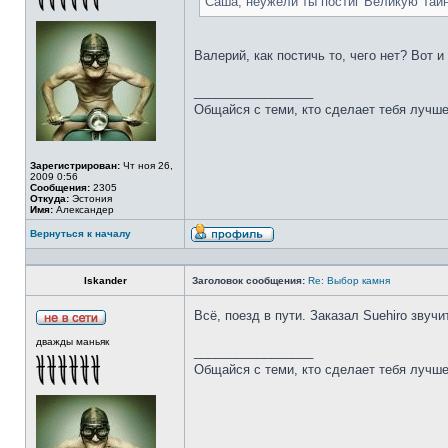
Саша, неужели ты постиг Великую Тай
Валерий, как постичь то, чего нет? Вот 
_________________
Общайся с теми, кто сделает тебя лучше
Зарегистрирован:
Чт ноя 26,
2009 0:56
Сообщения:
2305
Откуда:
Эстония
Имя:
Александер
Вернуться к началу
Iskander
Заголовок сообщения:
Re: Выбор камня
Всё, поезд в пути. Заказал Suehiro звучи
дважды маньяк
_________________
Общайся с теми, кто сделает тебя лучше