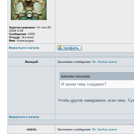
Зарегистрирован:
Чт ноя 26,
2009 0:56
Сообщения:
2305
Откуда:
Эстония
Имя:
Александер
Вернуться к началу
Валерий
Заголовок сообщения:
Re: Выбор камня
Iskander писал(а):
И зачем тему создавал?
Чтобы другие завидовали, ясен пень. Су
Вернуться к началу
shtirliz
Заголовок сообщения:
Re: Выбор камня