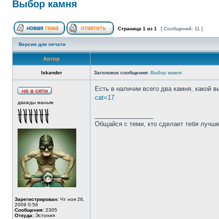
Выбор камня
Страница
1
из
1
[ Сообщений: 11 ]
Версия для печати
Автор
Iskander
Заголовок сообщения:
Выбор камня
Есть в наличии всего два камня, какой 
cat=17
дважды маньяк
_________________
Общайся с теми, кто сделает тебя лучше
Зарегистрирован:
Чт ноя 26,
2009 0:56
Сообщения:
2305
Откуда:
Эстония