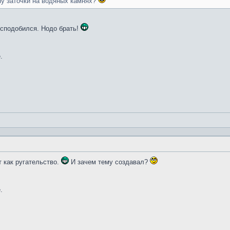
ну заточки на водяных камнях?
и сподобился. Нодо брать!
.
т как ругательство.
И зачем тему создавал?
.