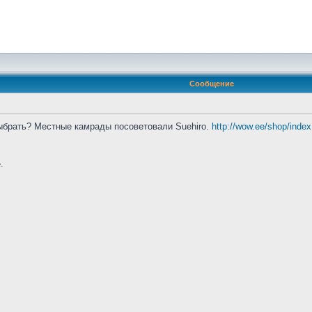
Сообщение
выбрать? Местные камрады посоветовали Suehiro.
http://wow.ee/shop/inde
.