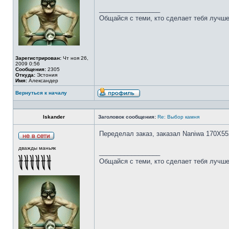
_________________
Общайся с теми, кто сделает тебя лучше
Зарегистрирован:
Чт ноя 26,
2009 0:56
Сообщения:
2305
Откуда:
Эстония
Имя:
Александер
Вернуться к началу
Iskander
Заголовок сообщения:
Re: Выбор камня
Переделал заказ, заказал Naniwa 170Х55
дважды маньяк
_________________
Общайся с теми, кто сделает тебя лучше