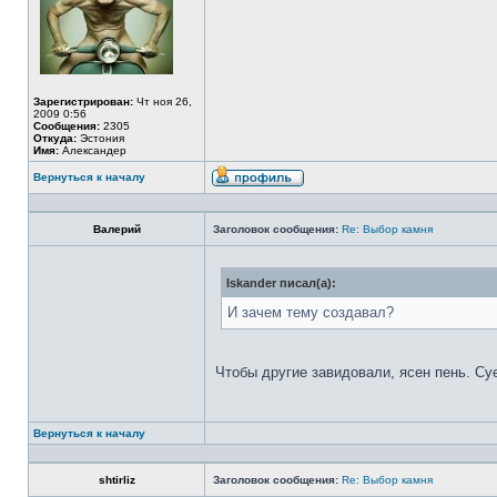
Зарегистрирован:
Чт ноя 26,
2009 0:56
Сообщения:
2305
Откуда:
Эстония
Имя:
Александер
Вернуться к началу
Валерий
Заголовок сообщения:
Re: Выбор камня
Iskander писал(а):
И зачем тему создавал?
Чтобы другие завидовали, ясен пень. Су
Вернуться к началу
shtirliz
Заголовок сообщения:
Re: Выбор камня