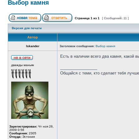
Выбор камня
Страница
1
из
1
[ Сообщений: 11 ]
Версия для печати
Автор
Iskander
Заголовок сообщения:
Выбор камня
Есть в наличии всего два камня, какой 
дважды маньяк
_________________
Общайся с теми, кто сделает тебя лучше
Зарегистрирован:
Чт ноя 26,
2009 0:56
Сообщения:
2305
Откуда:
Эстония