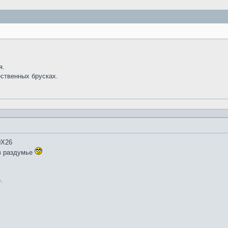
я.
ественных брусках.
0Х26
в раздумье
.