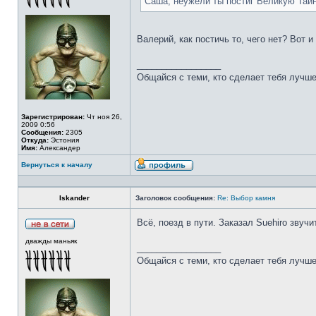
Саша, неужели ты постиг Великую Тай
Валерий, как постичь то, чего нет? Вот 
_________________
Общайся с теми, кто сделает тебя лучше
Зарегистрирован:
Чт ноя 26,
2009 0:56
Сообщения:
2305
Откуда:
Эстония
Имя:
Александер
Вернуться к началу
Iskander
Заголовок сообщения:
Re: Выбор камня
Всё, поезд в пути. Заказал Suehiro звучи
дважды маньяк
_________________
Общайся с теми, кто сделает тебя лучше