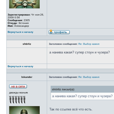
Зарегистрирован:
Чт ноя 26,
2009 0:56
Сообщения:
2305
Откуда:
Эстония
Имя:
Александер
Вернуться к началу
shtirliz
Заголовок сообщения:
Re: Выбор камня
а нанива какая? супер стоун и чузера?
Вернуться к началу
Iskander
Заголовок сообщения:
Re: Выбор камня
shtirliz писал(а):
дважды маньяк
а нанива какая? супер стоун и чузера?
Так по ссылке всё что есть.