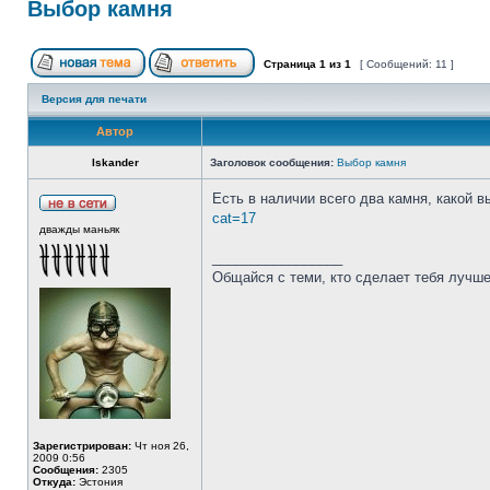
Выбор камня
Страница
1
из
1
[ Сообщений: 11 ]
Версия для печати
Автор
Iskander
Заголовок сообщения:
Выбор камня
Есть в наличии всего два камня, какой 
cat=17
дважды маньяк
_________________
Общайся с теми, кто сделает тебя лучше
Зарегистрирован:
Чт ноя 26,
2009 0:56
Сообщения:
2305
Откуда:
Эстония