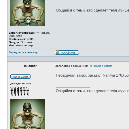
_________________
Общайся с теми, кто сделает тебя лучше
Зарегистрирован:
Чт ноя 26,
2009 0:56
Сообщения:
2305
Откуда:
Эстония
Имя:
Александер
Вернуться к началу
Iskander
Заголовок сообщения:
Re: Выбор камня
Переделал заказ, заказал Naniwa 170Х55
дважды маньяк
_________________
Общайся с теми, кто сделает тебя лучше