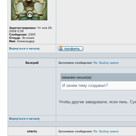
Зарегистрирован:
Чт ноя 26,
2009 0:56
Сообщения:
2305
Откуда:
Эстония
Имя:
Александер
Вернуться к началу
Валерий
Заголовок сообщения:
Re: Выбор камня
Iskander писал(а):
И зачем тему создавал?
Чтобы другие завидовали, ясен пень. Су
Вернуться к началу
shtirliz
Заголовок сообщения:
Re: Выбор камня