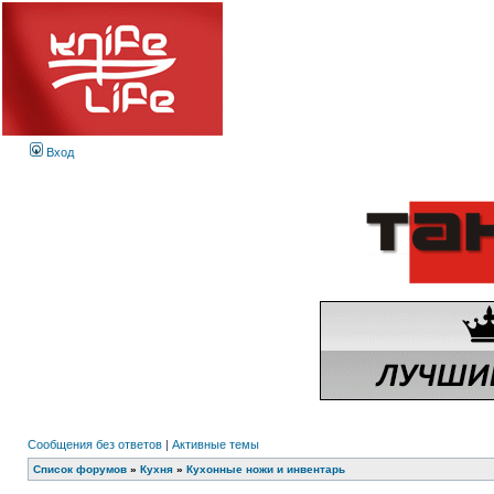
Вход
Сообщения без ответов
|
Активные темы
Список форумов
»
Кухня
»
Кухонные ножи и инвентарь