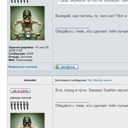
Саша, неужели ты постиг Великую Тай
Валерий, как постичь то, чего нет? Вот 
_________________
Общайся с теми, кто сделает тебя лучше
Зарегистрирован:
Чт ноя 26,
2009 0:56
Сообщения:
2305
Откуда:
Эстония
Имя:
Александер
Вернуться к началу
Iskander
Заголовок сообщения:
Re: Выбор камня
Всё, поезд в пути. Заказал Suehiro звучи
дважды маньяк
_________________
Общайся с теми, кто сделает тебя лучше