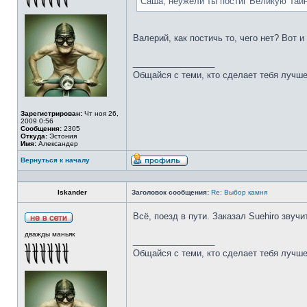
Саша, неужели ты постиг Великую Тай
Валерий, как постичь то, чего нет? Вот 
_________________
Общайся с теми, кто сделает тебя лучше
Зарегистрирован:
Чт ноя 26,
2009 0:56
Сообщения:
2305
Откуда:
Эстония
Имя:
Александер
Вернуться к началу
Iskander
Заголовок сообщения:
Re: Выбор камня
Всё, поезд в пути. Заказал Suehiro звучи
дважды маньяк
_________________
Общайся с теми, кто сделает тебя лучше