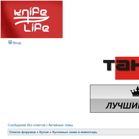
Вход
Сообщения без ответов
|
Активные темы
Список форумов
»
Кухня
»
Кухонные ножи и инвентарь