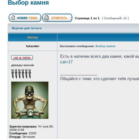
Выбор камня
Страница
1
из
1
[ Сообщений: 11 ]
Версия для печати
Автор
Iskander
Заголовок сообщения:
Выбор камня
Есть в наличии всего два камня, какой 
cat=17
дважды маньяк
_________________
Общайся с теми, кто сделает тебя лучше
Зарегистрирован:
Чт ноя 26,
2009 0:56
Сообщения:
2305
Откуда:
Эстония