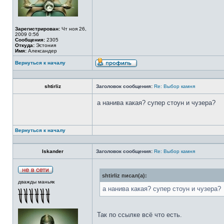
Зарегистрирован:
Чт ноя 26,
2009 0:56
Сообщения:
2305
Откуда:
Эстония
Имя:
Александер
Вернуться к началу
shtirliz
Заголовок сообщения:
Re: Выбор камня
а нанива какая? супер стоун и чузера?
Вернуться к началу
Iskander
Заголовок сообщения:
Re: Выбор камня
shtirliz писал(а):
дважды маньяк
а нанива какая? супер стоун и чузера?
Так по ссылке всё что есть.