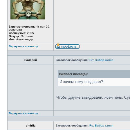
Зарегистрирован:
Чт ноя 26,
2009 0:56
Сообщения:
2305
Откуда:
Эстония
Имя:
Александер
Вернуться к началу
Валерий
Заголовок сообщения:
Re: Выбор камня
Iskander писал(а):
И зачем тему создавал?
Чтобы другие завидовали, ясен пень. Су
Вернуться к началу
shtirliz
Заголовок сообщения:
Re: Выбор камня