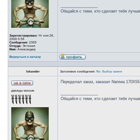
_________________
Общайся с теми, кто сделает тебя лучше
Зарегистрирован:
Чт ноя 26,
2009 0:56
Сообщения:
2305
Откуда:
Эстония
Имя:
Александер
Вернуться к началу
Iskander
Заголовок сообщения:
Re: Выбор камня
Переделал заказ, заказал Naniwa 170Х55
дважды маньяк
_________________
Общайся с теми, кто сделает тебя лучше