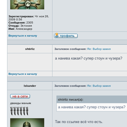
Зарегистрирован:
Чт ноя 26,
2009 0:56
Сообщения:
2305
Откуда:
Эстония
Имя:
Александер
Вернуться к началу
shtirliz
Заголовок сообщения:
Re: Выбор камня
а нанива какая? супер стоун и чузера?
Вернуться к началу
Iskander
Заголовок сообщения:
Re: Выбор камня
shtirliz писал(а):
дважды маньяк
а нанива какая? супер стоун и чузера?
Так по ссылке всё что есть.