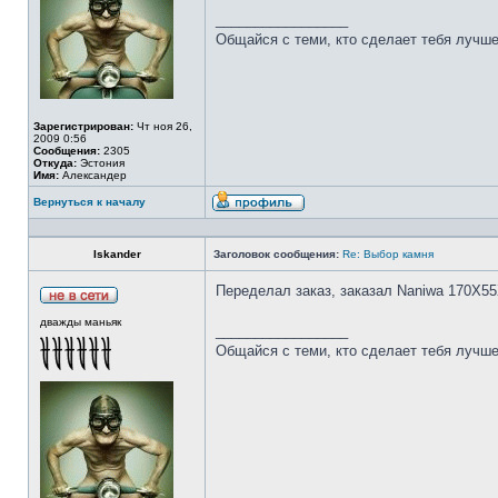
_________________
Общайся с теми, кто сделает тебя лучше
Зарегистрирован:
Чт ноя 26,
2009 0:56
Сообщения:
2305
Откуда:
Эстония
Имя:
Александер
Вернуться к началу
Iskander
Заголовок сообщения:
Re: Выбор камня
Переделал заказ, заказал Naniwa 170Х55
дважды маньяк
_________________
Общайся с теми, кто сделает тебя лучше