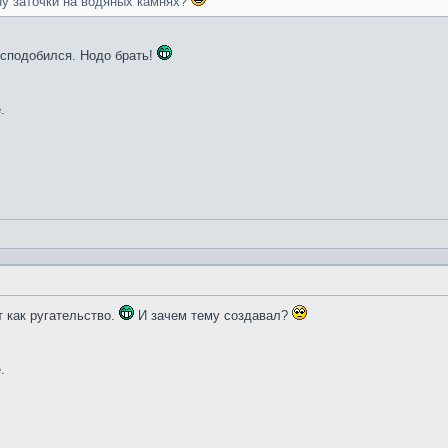
ну заточки на водяных камнях?
и сподобился. Нодо брать!
.
т как ругательство.
И зачем тему создавал?
.