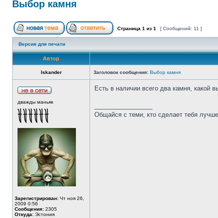
Выбор камня
Страница
1
из
1
[ Сообщений: 11 ]
Версия для печати
Автор
Iskander
Заголовок сообщения:
Выбор камня
Есть в наличии всего два камня, какой 
дважды маньяк
_________________
Общайся с теми, кто сделает тебя лучше
Зарегистрирован:
Чт ноя 26,
2009 0:56
Сообщения:
2305
Откуда:
Эстония