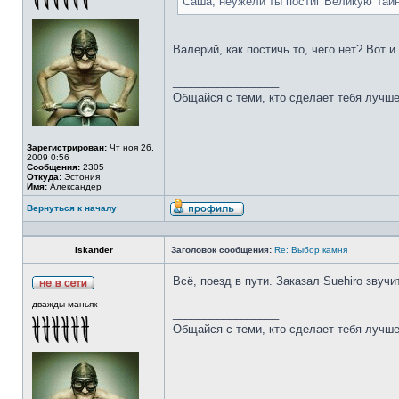
Саша, неужели ты постиг Великую Тай
Валерий, как постичь то, чего нет? Вот 
_________________
Общайся с теми, кто сделает тебя лучше
Зарегистрирован:
Чт ноя 26,
2009 0:56
Сообщения:
2305
Откуда:
Эстония
Имя:
Александер
Вернуться к началу
Iskander
Заголовок сообщения:
Re: Выбор камня
Всё, поезд в пути. Заказал Suehiro звучи
дважды маньяк
_________________
Общайся с теми, кто сделает тебя лучше