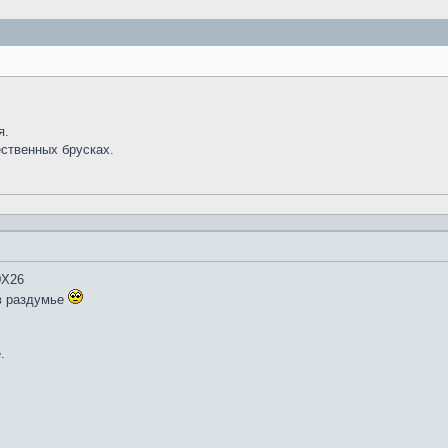
я.
ественных брусках.
0Х26
в раздумье
.