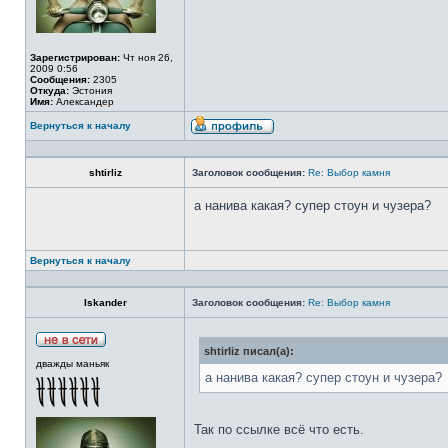
Зарегистрирован:
Чт ноя 26,
2009 0:56
Сообщения:
2305
Откуда:
Эстония
Имя:
Александер
Вернуться к началу
shtirliz
Заголовок сообщения:
Re: Выбор камня
а нанива какая? супер стоун и чузера?
Вернуться к началу
Iskander
Заголовок сообщения:
Re: Выбор камня
shtirliz писал(а):
дважды маньяк
а нанива какая? супер стоун и чузера?
Так по ссылке всё что есть.