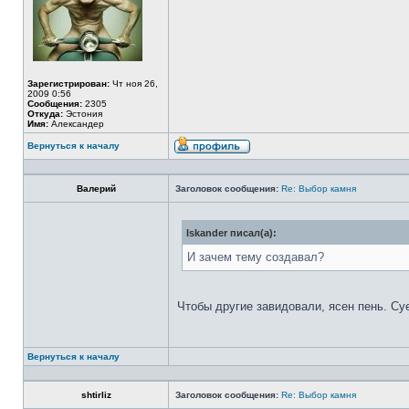
Зарегистрирован:
Чт ноя 26,
2009 0:56
Сообщения:
2305
Откуда:
Эстония
Имя:
Александер
Вернуться к началу
Валерий
Заголовок сообщения:
Re: Выбор камня
Iskander писал(а):
И зачем тему создавал?
Чтобы другие завидовали, ясен пень. Су
Вернуться к началу
shtirliz
Заголовок сообщения:
Re: Выбор камня