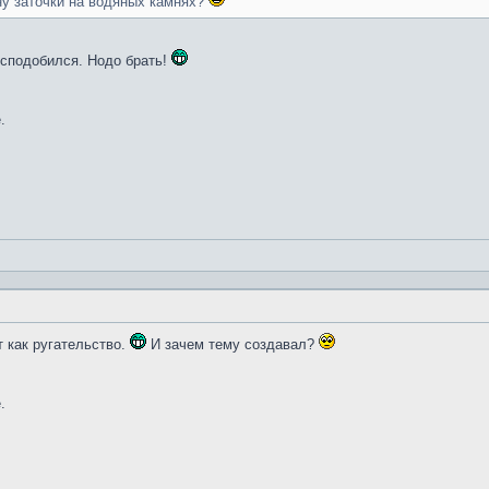
ну заточки на водяных камнях?
и сподобился. Нодо брать!
.
т как ругательство.
И зачем тему создавал?
.