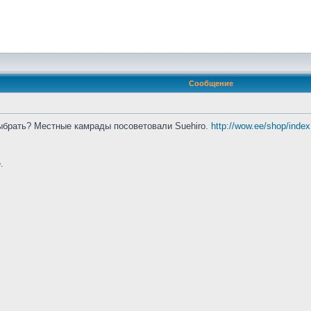
Сообщение
выбрать? Местные камрады посоветовали Suehiro.
http://wow.ee/shop/inde
.