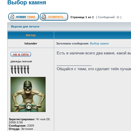
Выбор камня
Страница
1
из
1
[ Сообщений: 11 ]
Версия для печати
Автор
Iskander
Заголовок сообщения:
Выбор камня
Есть в наличии всего два камня, какой 
дважды маньяк
_________________
Общайся с теми, кто сделает тебя лучше
Зарегистрирован:
Чт ноя 26,
2009 0:56
Сообщения:
2305
Откуда:
Эстония