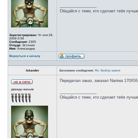
_________________
Общайся с теми, кто сделает тебя лучше
Зарегистрирован:
Чт ноя 26,
2009 0:56
Сообщения:
2305
Откуда:
Эстония
Имя:
Александер
Вернуться к началу
Iskander
Заголовок сообщения:
Re: Выбор камня
Переделал заказ, заказал Naniwa 170Х55
дважды маньяк
_________________
Общайся с теми, кто сделает тебя лучше