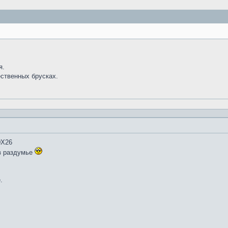
я.
ественных брусках.
0Х26
в раздумье
.