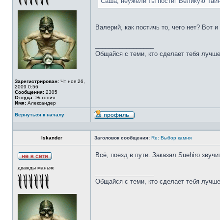
Саша, неужели ты постиг Великую Тай
Валерий, как постичь то, чего нет? Вот 
_________________
Общайся с теми, кто сделает тебя лучше
Зарегистрирован:
Чт ноя 26,
2009 0:56
Сообщения:
2305
Откуда:
Эстония
Имя:
Александер
Вернуться к началу
Iskander
Заголовок сообщения:
Re: Выбор камня
Всё, поезд в пути. Заказал Suehiro звучи
дважды маньяк
_________________
Общайся с теми, кто сделает тебя лучше