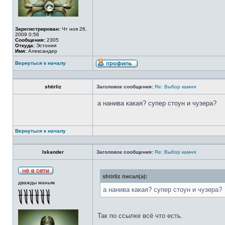
Зарегистрирован:
Чт ноя 26,
2009 0:56
Сообщения:
2305
Откуда:
Эстония
Имя:
Александер
Вернуться к началу
shtirliz
Заголовок сообщения:
Re: Выбор камня
а нанива какая? супер стоун и чузера?
Вернуться к началу
Iskander
Заголовок сообщения:
Re: Выбор камня
shtirliz писал(а):
дважды маньяк
а нанива какая? супер стоун и чузера?
Так по ссылке всё что есть.