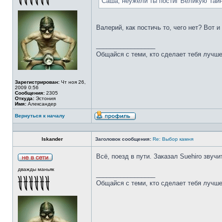
Саша, неужели ты постиг Великую Тай
Валерий, как постичь то, чего нет? Вот 
_________________
Общайся с теми, кто сделает тебя лучше
Зарегистрирован:
Чт ноя 26,
2009 0:56
Сообщения:
2305
Откуда:
Эстония
Имя:
Александер
Вернуться к началу
Iskander
Заголовок сообщения:
Re: Выбор камня
Всё, поезд в пути. Заказал Suehiro звучи
дважды маньяк
_________________
Общайся с теми, кто сделает тебя лучше