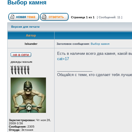
Выбор камня
Страница
1
из
1
[ Сообщений: 11 ]
Версия для печати
Автор
Iskander
Заголовок сообщения:
Выбор камня
Есть в наличии всего два камня, какой 
cat=17
дважды маньяк
_________________
Общайся с теми, кто сделает тебя лучше
Зарегистрирован:
Чт ноя 26,
2009 0:56
Сообщения:
2305
Откуда:
Эстония