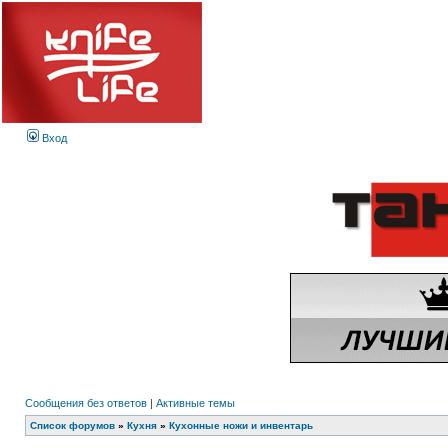
Вход
Сообщения без ответов
|
Активные темы
Список форумов
»
Кухня
»
Кухонные ножи и инвентарь