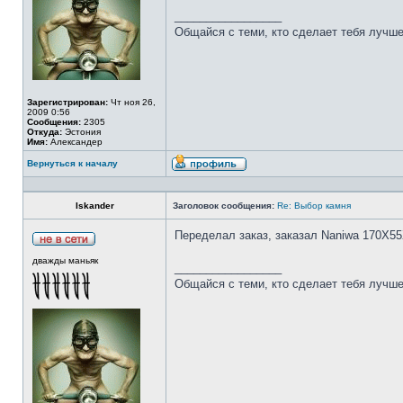
_________________
Общайся с теми, кто сделает тебя лучше
Зарегистрирован:
Чт ноя 26,
2009 0:56
Сообщения:
2305
Откуда:
Эстония
Имя:
Александер
Вернуться к началу
Iskander
Заголовок сообщения:
Re: Выбор камня
Переделал заказ, заказал Naniwa 170Х55
дважды маньяк
_________________
Общайся с теми, кто сделает тебя лучше