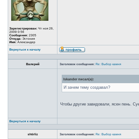
Зарегистрирован:
Чт ноя 26,
2009 0:56
Сообщения:
2305
Откуда:
Эстония
Имя:
Александер
Вернуться к началу
Валерий
Заголовок сообщения:
Re: Выбор камня
Iskander писал(а):
И зачем тему создавал?
Чтобы другие завидовали, ясен пень. Су
Вернуться к началу
shtirliz
Заголовок сообщения:
Re: Выбор камня