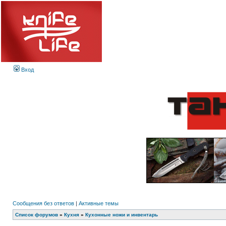
Вход
Сообщения без ответов
|
Активные темы
Список форумов
»
Кухня
»
Кухонные ножи и инвентарь