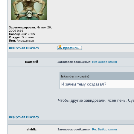
Зарегистрирован:
Чт ноя 26,
2009 0:56
Сообщения:
2305
Откуда:
Эстония
Имя:
Александер
Вернуться к началу
Валерий
Заголовок сообщения:
Re: Выбор камня
Iskander писал(а):
И зачем тему создавал?
Чтобы другие завидовали, ясен пень. Су
Вернуться к началу
shtirliz
Заголовок сообщения:
Re: Выбор камня