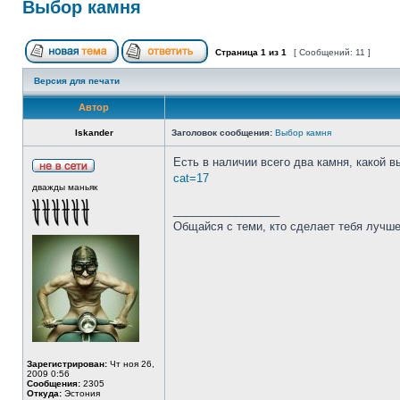
Выбор камня
Страница
1
из
1
[ Сообщений: 11 ]
Версия для печати
Автор
Iskander
Заголовок сообщения:
Выбор камня
Есть в наличии всего два камня, какой 
cat=17
дважды маньяк
_________________
Общайся с теми, кто сделает тебя лучше
Зарегистрирован:
Чт ноя 26,
2009 0:56
Сообщения:
2305
Откуда:
Эстония