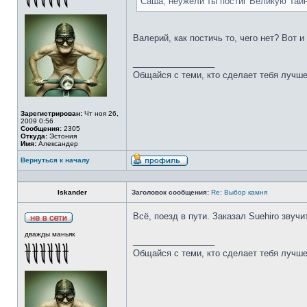
Саша, неужели ты постиг Великую Тай
Валерий, как постичь то, чего нет? Вот 
_________________
Общайся с теми, кто сделает тебя лучше
Зарегистрирован:
Чт ноя 26,
2009 0:56
Сообщения:
2305
Откуда:
Эстония
Имя:
Александер
Вернуться к началу
Iskander
Заголовок сообщения:
Re: Выбор камня
Всё, поезд в пути. Заказал Suehiro звучи
дважды маньяк
_________________
Общайся с теми, кто сделает тебя лучше