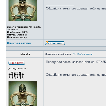
_________________
Общайся с теми, кто сделает тебя лучше
Зарегистрирован:
Чт ноя 26,
2009 0:56
Сообщения:
2305
Откуда:
Эстония
Имя:
Александер
Вернуться к началу
Iskander
Заголовок сообщения:
Re: Выбор камня
Переделал заказ, заказал Naniwa 170Х55
дважды маньяк
_________________
Общайся с теми, кто сделает тебя лучше