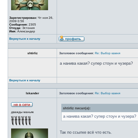
Зарегистрирован:
Чт ноя 26,
2009 0:56
Сообщения:
2305
Откуда:
Эстония
Имя:
Александер
Вернуться к началу
shtirliz
Заголовок сообщения:
Re: Выбор камня
а нанива какая? супер стоун и чузера?
Вернуться к началу
Iskander
Заголовок сообщения:
Re: Выбор камня
shtirliz писал(а):
дважды маньяк
а нанива какая? супер стоун и чузера?
Так по ссылке всё что есть.