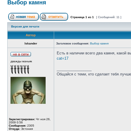
Выбор камня
Страница
1
из
1
[ Сообщений: 11 ]
Версия для печати
Автор
Iskander
Заголовок сообщения:
Выбор камня
Есть в наличии всего два камня, какой 
cat=17
дважды маньяк
_________________
Общайся с теми, кто сделает тебя лучше
Зарегистрирован:
Чт ноя 26,
2009 0:56
Сообщения:
2305
Откуда:
Эстония