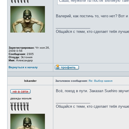
Саша, неужели ты постиг Великую Тай
Валерий, как постичь то, чего нет? Вот 
_________________
Общайся с теми, кто сделает тебя лучше
Зарегистрирован:
Чт ноя 26,
2009 0:56
Сообщения:
2305
Откуда:
Эстония
Имя:
Александер
Вернуться к началу
Iskander
Заголовок сообщения:
Re: Выбор камня
Всё, поезд в пути. Заказал Suehiro звучи
дважды маньяк
_________________
Общайся с теми, кто сделает тебя лучше