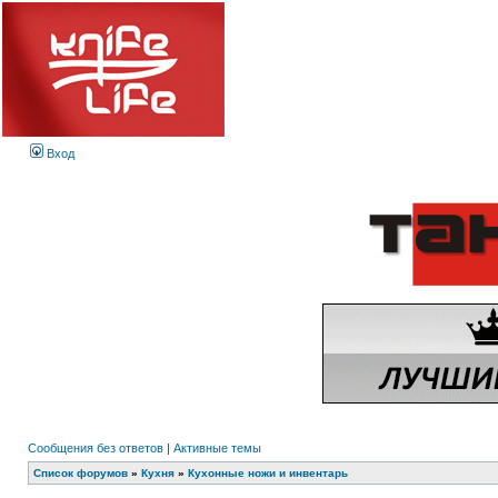
Вход
Сообщения без ответов
|
Активные темы
Список форумов
»
Кухня
»
Кухонные ножи и инвентарь