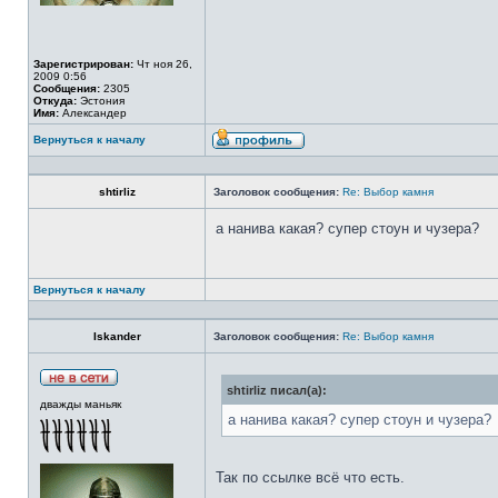
Зарегистрирован:
Чт ноя 26,
2009 0:56
Сообщения:
2305
Откуда:
Эстония
Имя:
Александер
Вернуться к началу
shtirliz
Заголовок сообщения:
Re: Выбор камня
а нанива какая? супер стоун и чузера?
Вернуться к началу
Iskander
Заголовок сообщения:
Re: Выбор камня
shtirliz писал(а):
дважды маньяк
а нанива какая? супер стоун и чузера?
Так по ссылке всё что есть.