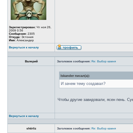
Зарегистрирован:
Чт ноя 26,
2009 0:56
Сообщения:
2305
Откуда:
Эстония
Имя:
Александер
Вернуться к началу
Валерий
Заголовок сообщения:
Re: Выбор камня
Iskander писал(а):
И зачем тему создавал?
Чтобы другие завидовали, ясен пень. Су
Вернуться к началу
shtirliz
Заголовок сообщения:
Re: Выбор камня