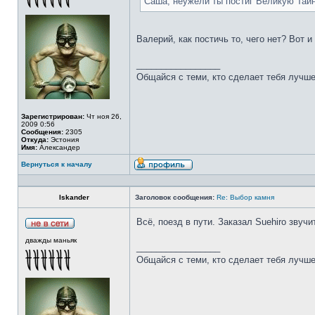
Саша, неужели ты постиг Великую Тай
Валерий, как постичь то, чего нет? Вот 
_________________
Общайся с теми, кто сделает тебя лучше
Зарегистрирован:
Чт ноя 26,
2009 0:56
Сообщения:
2305
Откуда:
Эстония
Имя:
Александер
Вернуться к началу
Iskander
Заголовок сообщения:
Re: Выбор камня
Всё, поезд в пути. Заказал Suehiro звучи
дважды маньяк
_________________
Общайся с теми, кто сделает тебя лучше