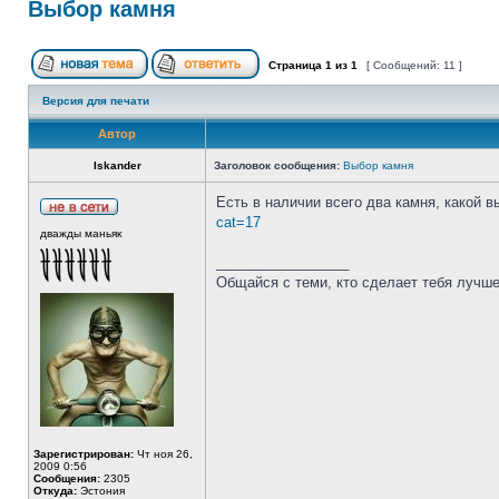
Выбор камня
Страница
1
из
1
[ Сообщений: 11 ]
Версия для печати
Автор
Iskander
Заголовок сообщения:
Выбор камня
Есть в наличии всего два камня, какой 
cat=17
дважды маньяк
_________________
Общайся с теми, кто сделает тебя лучше
Зарегистрирован:
Чт ноя 26,
2009 0:56
Сообщения:
2305
Откуда:
Эстония