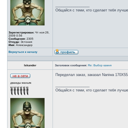
_________________
Общайся с теми, кто сделает тебя лучше
Зарегистрирован:
Чт ноя 26,
2009 0:56
Сообщения:
2305
Откуда:
Эстония
Имя:
Александер
Вернуться к началу
Iskander
Заголовок сообщения:
Re: Выбор камня
Переделал заказ, заказал Naniwa 170Х55
дважды маньяк
_________________
Общайся с теми, кто сделает тебя лучше