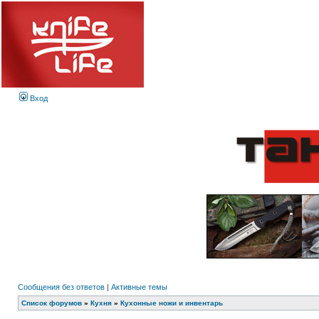
Вход
Сообщения без ответов
|
Активные темы
Список форумов
»
Кухня
»
Кухонные ножи и инвентарь