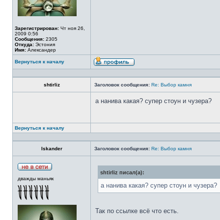
Зарегистрирован:
Чт ноя 26,
2009 0:56
Сообщения:
2305
Откуда:
Эстония
Имя:
Александер
Вернуться к началу
shtirliz
Заголовок сообщения:
Re: Выбор камня
а нанива какая? супер стоун и чузера?
Вернуться к началу
Iskander
Заголовок сообщения:
Re: Выбор камня
shtirliz писал(а):
дважды маньяк
а нанива какая? супер стоун и чузера?
Так по ссылке всё что есть.